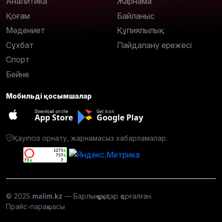
Аналитика
Жарнама
Қоғам
Байланыс
Мәдениет
Құпиялылық
Сұхбат
Пайдалану ережесі
Спорт
Бейне
Мобильді қосымшалар
Download on the
Get it on
App Store
Google Play
Қауіпсіз орнату, жарнамасыз хабарламалар.
© 2025
malim.kz
— Барлық құқықтар қорғалған.
Прайс-парақшасы