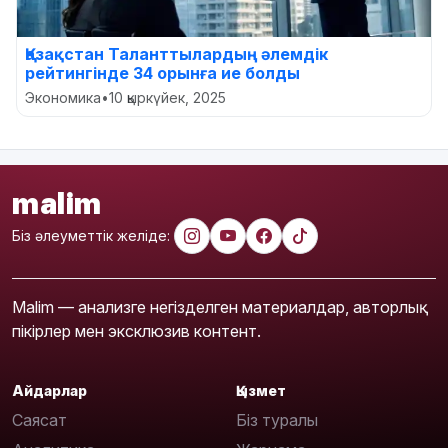
Қазақстан Таланттылардың әлемдік
рейтингінде 34 орынға ие болды
Экономика
•
10 қыркүйек, 2025
malim
Біз әлеуметтік желіде:
Malim — анализге негізделген материалдар, авторлық
пікірлер мен эксклюзив контент.
Айдарлар
Қызмет
Саясат
Біз туралы