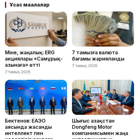
Ұқсас мақалалар
Міне, жаңалық: ERG
7 тамызға валюта
акциялары «Самұрық-
бағамы жарияланды
Қазынаға» өтті
7 тамыз, 2026
7 тамыз, 2026
Бектенов: ЕАЭО
Шығыс Қазақстан
аясында жасанды
Dongfeng Motor
интеллект пен
компаниясымен жаңа