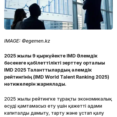
IMAGE: ©egemen.kz
2025 жылғы 9 қыркүйекте IMD Әлемдік
бәсекеге қабілеттілікті зерттеу орталығы
IMD 2025 Таланттылардың әлемдік
рейтингінің (IMD World Talent Ranking 2025)
нәтижелерін жариялады.
2025 жылғы рейтингке тұрақты экономикалық
өсуді қамтамасыз ету үшін қажетті адами
капиталды дамыту, тарту және ұстап қалу