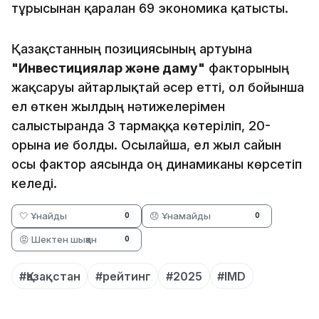
тұрғысынан қаралған 69 экономика қатысты.
Қазақстанның позициясының артуына
"Инвестициялар және даму"
факторының
жақсаруы айтарлықтай әсер етті, ол бойынша
ел өткен жылдың нәтижелерімен
салыстырғанда 3 тармаққа көтеріліп, 20-
орынға ие болды. Осылайша, ел жыл сайын
осы фактор аясында оң динамиканы көрсетіп
келеді.
🤍 Ұнайды
😞 Ұнамайды
0
0
😡 Шектен шыққан
0
#Қазақстан
#рейтинг
#2025
#IMD