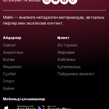
Біз әлеуметтік желіде:
Malim — анализге негізделген материалдар, авторлық
пікірлер мен эксклюзив контент.
Айдарлар
Қызмет
Саясат
Біз туралы
Аналитика
Жарнама
Қоғам
Байланыс
Мәдениет
Құпиялылық
Сұхбат
Пайдалану ережесі
Спорт
Бейне
Мобильді қосымшалар
Download on the
Get it on