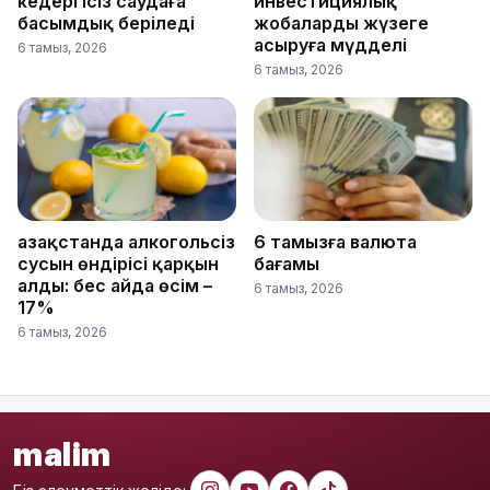
кедергісіз саудаға
инвестициялық
басымдық беріледі
жобаларды жүзеге
асыруға мүдделі
6 тамыз, 2026
6 тамыз, 2026
Қазақстанда алкогольсіз
6 тамызға валюта
сусын өндірісі қарқын
бағамы
алды: бес айда өсім –
6 тамыз, 2026
17%
6 тамыз, 2026
malim