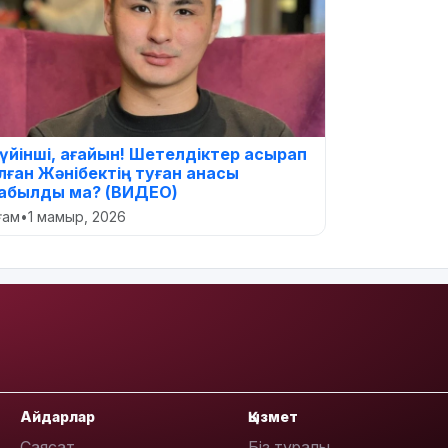
үйінші, ағайын! Шетелдіктер асырап
лған Жәнібектің туған анасы
абылды ма? (ВИДЕО)
оғам
•
1 мамыр, 2026
Айдарлар
Қызмет
Саясат
Біз туралы