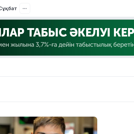
Сұқбат