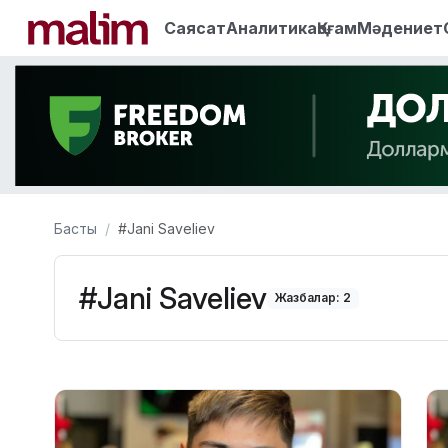
Саясат
Аналитика
Қоғам
Мәдениет
Басты
#Jani Saveliev
#Jani Saveliev
Жазбалар: 2