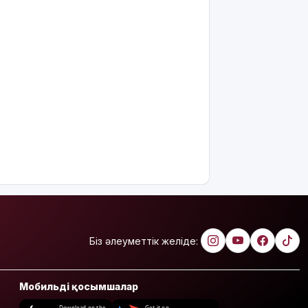
Біз әлеуметтік желіде:
Мобильді қосымшалар
Download on the
Get it on