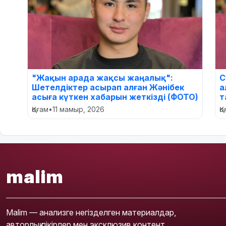
"Жақын арада жақсы жаңалық":
С
Шетелдіктер асырап алған Жәнібек
а
асыға күткен хабарын жеткізді (ФОТО)
т
Қоғам
•
11 мамыр, 2026
Қ
malim
Malim — анализге негізделген материалдар,
авторлық пікірлер мен эксклюзив контент.