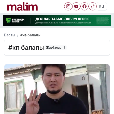
RU
Басты
#көп балалы
#көп балалы
Жазбалар: 1