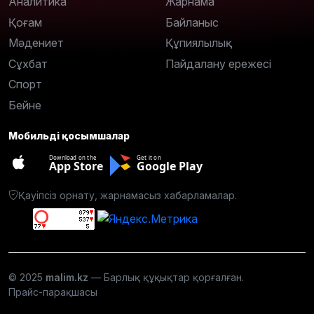
Аналитика
Жарнама
Қоғам
Байланыс
Мәдениет
Құпиялылық
Сұхбат
Пайдалану ережесі
Спорт
Бейне
Мобильді қосымшалар
Download on the
Get it on
App Store
Google Play
Қауіпсіз орнату, жарнамасыз хабарламалар.
© 2025
malim.kz
— Барлық құқықтар қорғалған.
Прайс-парақшасы