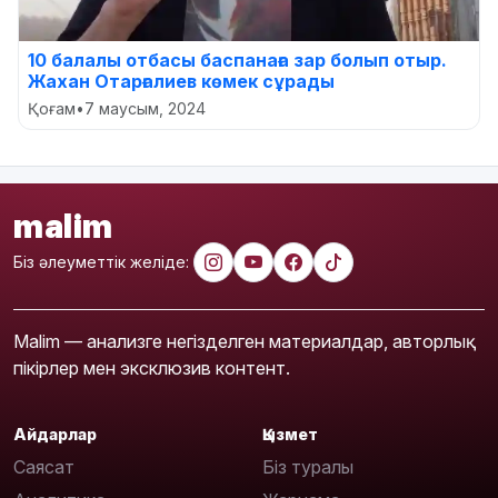
10 балалы отбасы баспанаға зар болып отыр.
Жахан Отарғалиев көмек сұрады
Қоғам
•
7 маусым, 2024
malim
Біз әлеуметтік желіде:
Malim — анализге негізделген материалдар, авторлық
пікірлер мен эксклюзив контент.
Айдарлар
Қызмет
Саясат
Біз туралы