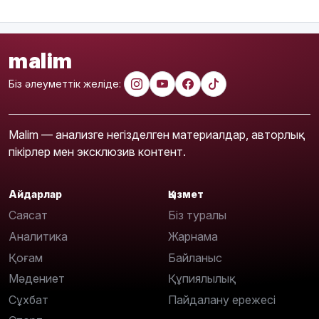
malim
Біз әлеуметтік желіде:
Malim — анализге негізделген материалдар, авторлық
пікірлер мен эксклюзив контент.
Айдарлар
Қызмет
Саясат
Біз туралы
Аналитика
Жарнама
Қоғам
Байланыс
Мәдениет
Құпиялылық
Сұхбат
Пайдалану ережесі