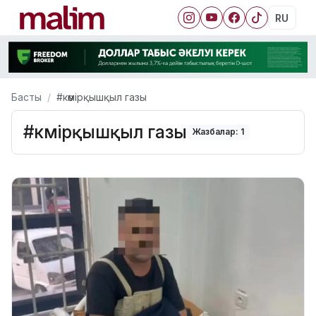
RU
Басты
#көмірқышқыл газы
#көмірқышқыл газы
Жазбалар: 1