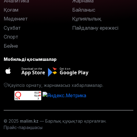
Аналитика
Жарнама
Қоғам
Байланыс
Мәдениет
Құпиялылық
Сұхбат
Пайдалану ережесі
Спорт
Бейне
Мобильді қосымшалар
Download on the
Get it on
App Store
Google Play
Қауіпсіз орнату, жарнамасыз хабарламалар.
© 2025
malim.kz
— Барлық құқықтар қорғалған.
Прайс-парақшасы