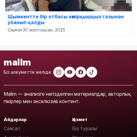
Шымкентте бір отбасы көмірқышқыл газынан
уланып қалды
Оқиға
•
30 желтоқсан, 2025
malim
Біз әлеуметтік желіде:
Malim — анализге негізделген материалдар, авторлық
пікірлер мен эксклюзив контент.
Айдарлар
Қызмет
Саясат
Біз туралы