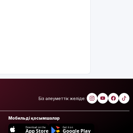
Біз әлеуметтік желіде:
Мобильді қосымшалар
Download on the
Get it on
App Store
Google Play