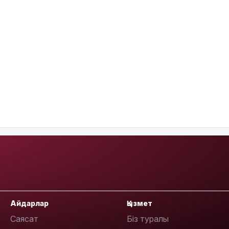
Айдарлар
Қызмет
Саясат
Біз туралы