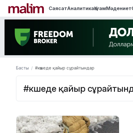
Саясат
Аналитика
Қоғам
Мәдениет
Басты
#көшеде қайыр сұрайтындар
#көшеде қайыр сұрайтын