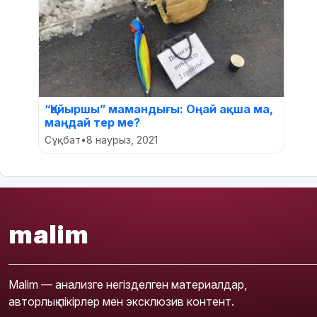
“Қайыршы” мамандығы: Оңай ақша ма,
маңдай тер ме?
Сұқбат
•
8 наурыз, 2021
malim
Malim — анализге негізделген материалдар,
авторлық пікірлер мен эксклюзив контент.