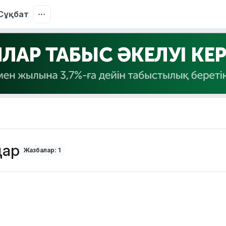
Сұқбат
дар
Жазбалар: 1