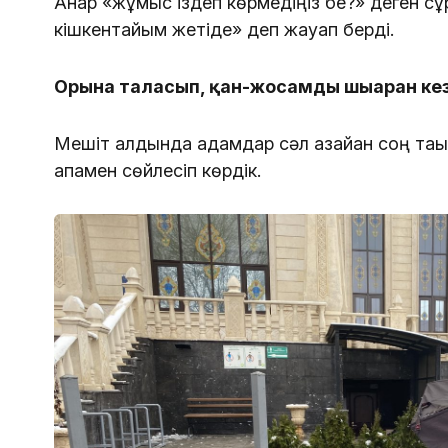
Анар «жұмыс іздеп көрмедіңіз бе?» деген сұр
кішкентайым жетіде» деп жауап берді.
Орынға таласып, қан-жосамды шығарған кез
Мешіт алдында адамдар сәл азайған соң тағы
апамен сөйлесіп көрдік.