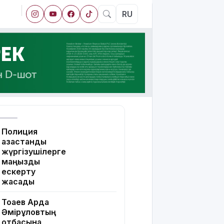
RU
Полиция
қазақстандық
жүргізушілерге
маңызды
ескерту
жасады
Тоқаев Ардақ
Әмірқұловтың
отбасына