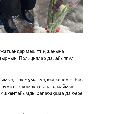
15:04
е жатқандар мешіттің жанына
тырмын. Полициялар да, айыппұл
14:10
ймын, тек жұма күндері келемін. Бес
әлеуметтік көмек те ала алмаймын,
, кішкентайымды балабақшаға да бере
13:14