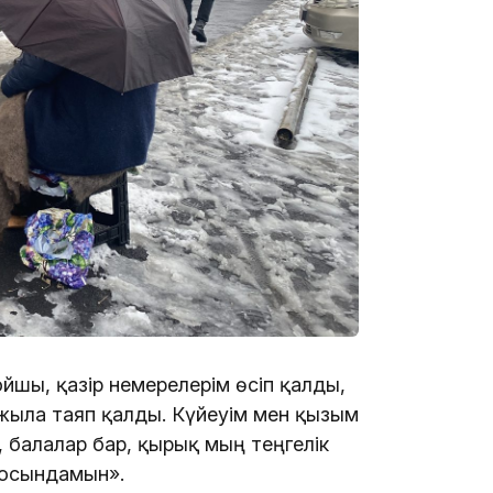
12:17
11:23
11:20
ойшы, қазір немерелерім өсіп қалды,
жылға таяп қалды. Күйеуім мен қызым
, балалар бар, қырық мың теңгелік
 осындамын».