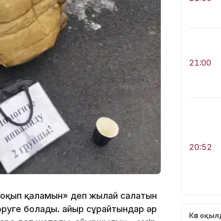
21:00
20:52
а оқып қаламын» деп жылай салатын
өруге болады. Қайыр сұрайтындар әр
Көп оқы