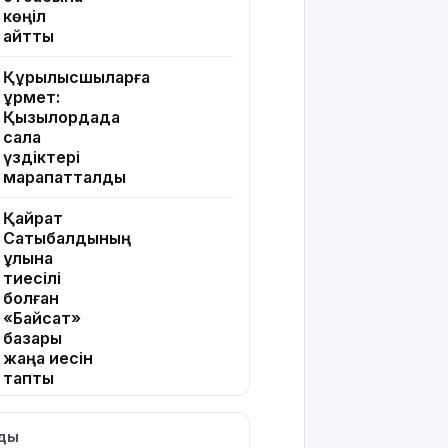
көңіл
айтты
Құрылысшыларға
құрмет:
Қызылордада
сала
үздіктері
марапатталды
Қайрат
Сатыбалдының
ұлына
тиесілі
болған
«Байсат»
базары
жаңа иесін
тапты
Қарағандада
лды
Z белгісі