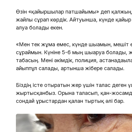
Өзін «қайыршылар патшайымы» деп қалжыңд
жайлы сұрап көрдік. Айтуынша, күнде қайыр
алуға болады екен.
«Мен тек жұма емес, күнде шығамын, мешіт 
сұраймын. Күніне 5-6 мың шығаруға болады, 
табасың. Мені әкімдік, полиция, астанадағылар
айыппұл салады, артынша жібере салады.
Біздің істе отыратын жер үшін талас деген ү
жыртысқанбыз. Орынға таласып, қан-жосамды 
сондай ұрыстардан қалған тыртық әлі бар.