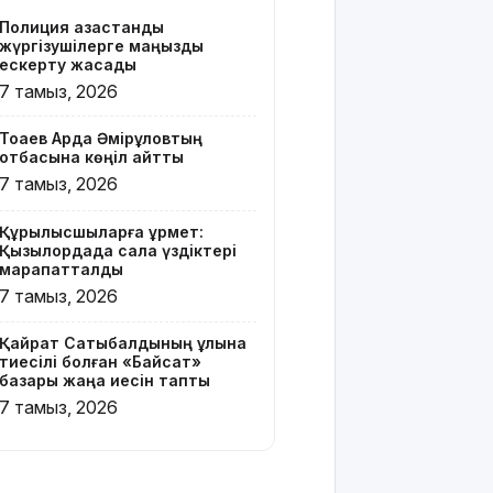
бар жейде
Полиция қазақстандық
киген
жүргізушілерге маңызды
жолаушы
ескерту жасады
қызу талқыға
7 тамыз, 2026
түсті
Тоқаев Ардақ Әмірқұловтың
Президент
отбасына көңіл айтты
Солтүстік
7 тамыз, 2026
Қазақстан
облысының
Құрылысшыларға құрмет:
90
Қызылордада сала үздіктері
жылдығымен
марапатталды
құттықтады
7 тамыз, 2026
Телефон
Қайрат Сатыбалдының ұлына
алаяқтығының
тиесілі болған «Байсат»
жаңа түрі
базары жаңа иесін тапты
туралы
7 тамыз, 2026
ескерту
жасалды
Қазақстандағы