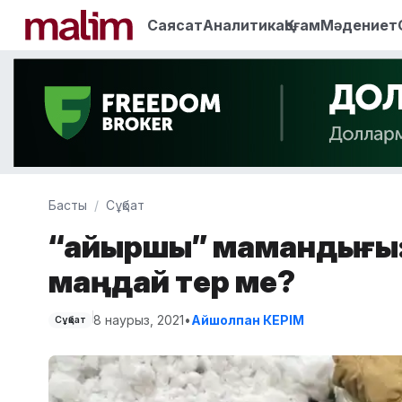
Саясат
Аналитика
Қоғам
Мәдениет
Басты
Сұқбат
“Қайыршы” мамандығы:
маңдай тер ме?
8 наурыз, 2021
•
Айшолпан КЕРІМ
Сұқбат