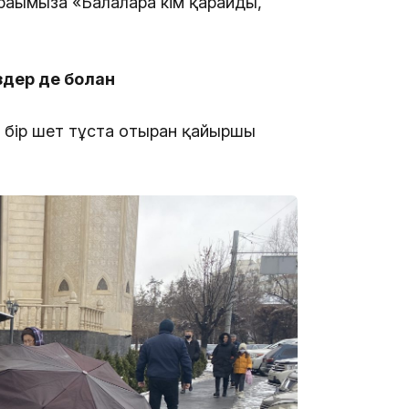
ағымызға «Балаларға кім қарайды,
дер де болған
 бір шет тұста отырған қайыршы
13:08
12:35