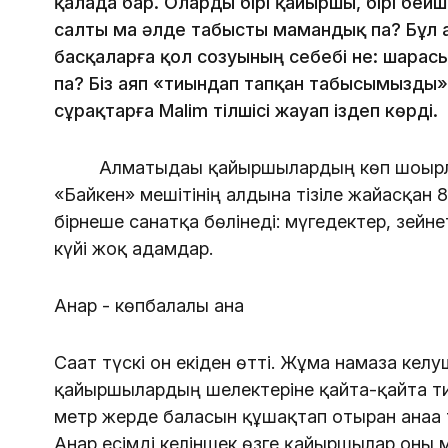
қалада бар. Оларды бірі қайыршы, бірі бей
салты ма әлде табысты мамандық па? Бұл
басқаларға қол созуының себебі не: шарас
па? Біз аяп «тиындап тапқан табысымызды»
сұрақтарға Malim тілшісі жауап іздеп көрді.
Алматыдағы қайыршылардың көп шоғырла
«Байкен» мешітінің алдына тізіле жайғасқан 
бірнеше санатқа бөлінеді: мүгедектер, зейн
күйі жоқ адамдар.
Анар - көпбалалы ана
Сағат түскі он екіден өтті. Жұма намазға келу
қайыршылардың шелектеріне қайта-қайта ти
метр жерде баласын құшақтап отырған анаға т
Анар есімді келіншек өзге қайыршылар оны