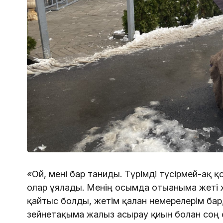
«Ой, мені бар таниды. Түрімді түсірмей-ақ қ
олар ұялады. Менің осымда отығаныма жеті 
қайтыс болды, жетім қалған немерелерім бар
зейнетақыма жалғыз асырау қиын болған соң