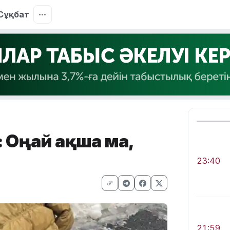
Сұқбат
 Оңай ақша ма,
23:40
21:59