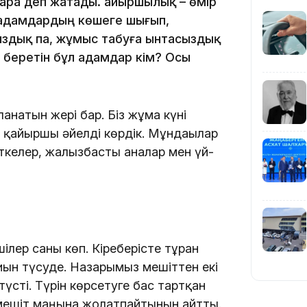
шара деп жатады. Қайыршылық – өмір
 адамдардың көшеге шығып,
19:39
ыздық па, жұмыс табуға ынтасыздық
 беретін бұл адамдар кім? Осы
натын жері бар. Біз жұма күні
18:45
8 қайыршы әйелді көрдік. Мұндағылар
еткелер, жалғызбасты аналар мен үй-
17:34
шілер саны көп. Кіреберісте тұрған
ын түсуде. Назарымыз мешіттен екі
үсті. Түрін көрсетуге бас тартқан
 мешіт маңына жолатпайтынын айтты.