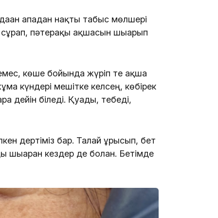
аған ападан нақты табыс мөлшері
 сұрап, пәтерақы ақшасын шығарып
10:53
емес, көше бойында жүріп те ақша
жұма күндері мешітке келсең, көбірек
ға дейін біледі. Қуады, тебеді,
10:35
лкен дертіміз бар. Талай ұрысып, бет
шығарған кездер де болған. Бетімде
10:25