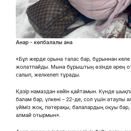
Анар - көпбалалы ана
«Бұл жерде орынға талас бар, бұрыннан кел
жолатпайды. Мына бұрыштың өзінде әрең о
салып, желкелеп тұрады.
Қазір намаздан кейін қайтамын. Күнде шықпа
балам бар, үлкені – 22-де, сол үшін атаулы 
үйіміз жоқ, пәтерақы, балалардың оқуы бар
алмай отырмын».