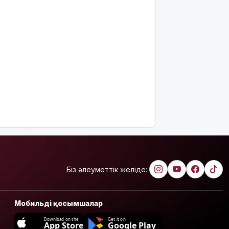
Біз әлеуметтік желіде:
Мобильді қосымшалар
Download on the
Get it on
App Store
Google Play