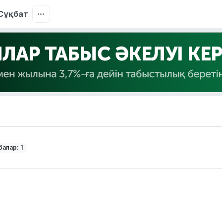
Сұқбат
алар: 1