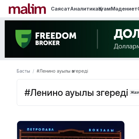
Саясат
Аналитика
Қоғам
Мәдениет
Басты
#Ленино ауылы өзгереді
#Ленино ауылы өзгереді
Жазб