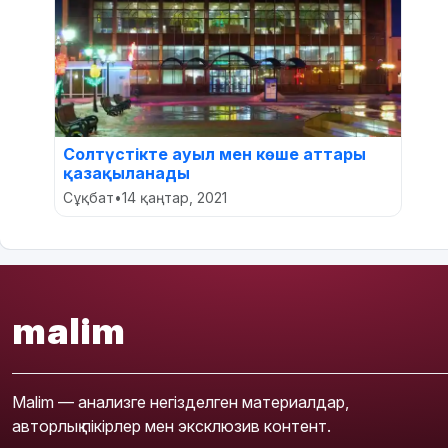
Солтүстікте ауыл мен көше аттары
қазақыланады
Сұқбат
•
14 қаңтар, 2021
malim
Malim — анализге негізделген материалдар,
авторлық пікірлер мен эксклюзив контент.