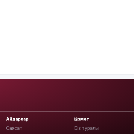
Айдарлар
Қызмет
Саясат
Біз туралы