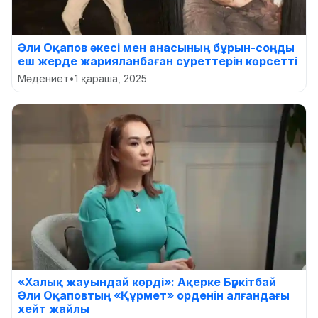
Әли Оқапов әкесі мен анасының бұрын-соңды
еш жерде жарияланбаған суреттерін көрсетті
Мәдениет
•
1 қараша, 2025
«Халық жауындай көрді»: Ақерке Бүркітбай
Әли Оқаповтың «Құрмет» орденін алғандағы
хейт жайлы