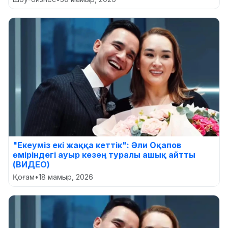
"Екеуміз екі жаққа кеттік": Әли Оқапов
өміріндегі ауыр кезең туралы ашық айтты
(ВИДЕО)
Қоғам
•
18 мамыр, 2026