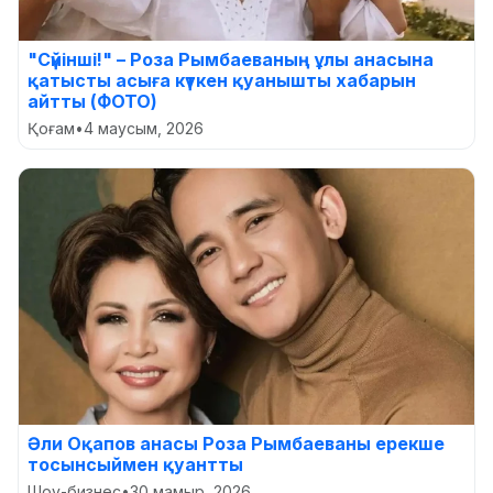
"Сүйінші!" – Роза Рымбаеваның ұлы анасына
қатысты асыға күткен қуанышты хабарын
айтты (ФОТО)
Қоғам
•
4 маусым, 2026
Әли Оқапов анасы Роза Рымбаеваны ерекше
тосынсыймен қуантты
Шоу-бизнес
•
30 мамыр, 2026