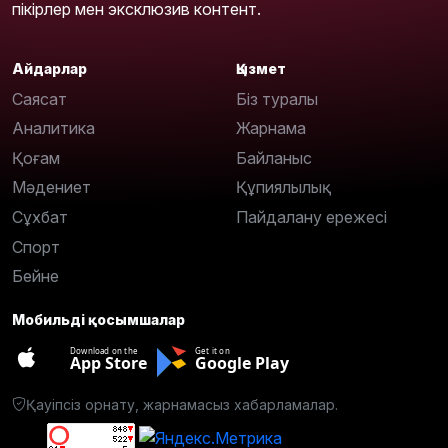
пікірлер мен эксклюзив контент.
Айдарлар
Қызмет
Саясат
Біз туралы
Аналитика
Жарнама
Қоғам
Байланыс
Мәдениет
Құпиялылық
Сұхбат
Пайдалану ережесі
Спорт
Бейне
Мобильді қосымшалар
Download on the
Get it on
App Store
Google Play
Қауіпсіз орнату, жарнамасыз хабарламалар.