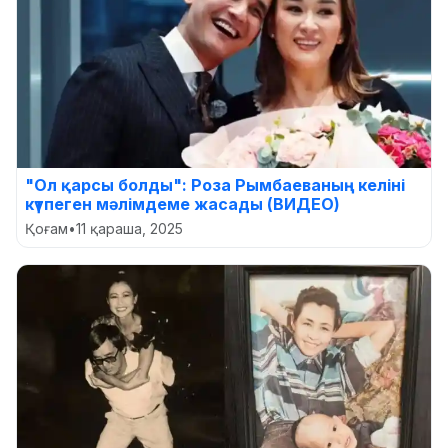
"Ол қарсы болды": Роза Рымбаеваның келіні
күтпеген мәлімдеме жасады (ВИДЕО)
Қоғам
•
11 қараша, 2025