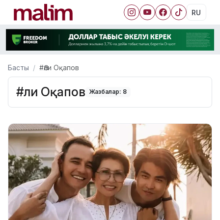
RU
Басты
#Әли Оқапов
#Әли Оқапов
Жазбалар: 8