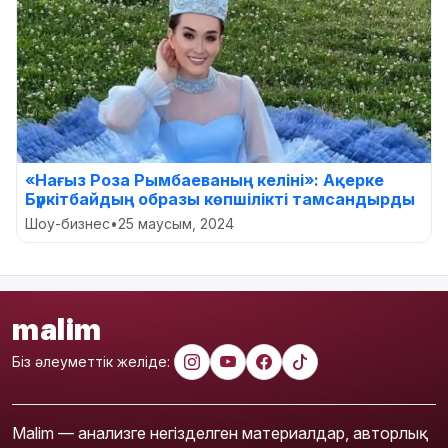
«Нағыз Роза Рымбаеваның келіні»: Ақерке
Бүркітбайдың образы көпшілікті тамсандырды
Шоу-бизнес
•
25 маусым, 2024
malim
Біз әлеуметтік желіде:
Malim — анализге негізделген материалдар, авторлық