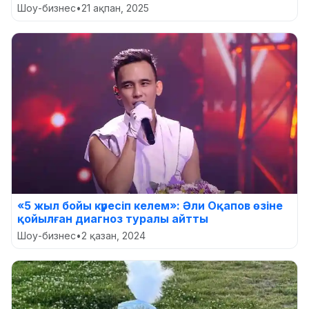
Шоу-бизнес
•
21 ақпан, 2025
«5 жыл бойы күресіп келем»: Әли Оқапов өзіне
қойылған диагноз туралы айтты
Шоу-бизнес
•
2 қазан, 2024