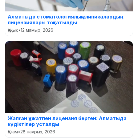
Алматыда стоматологиялық клиникалардың
лицензиялары тоқтатылды
Құқық
•
12 мамыр, 2026
Жалған құжатпен лицензия берген: Алматыда
күдіктілер ұсталды
Қоғам
•
28 наурыз, 2026