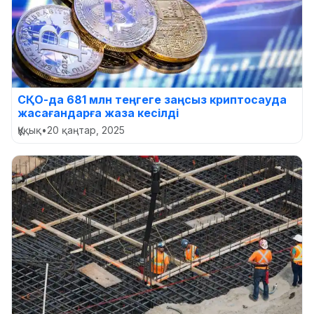
СҚО-да 681 млн теңгеге заңсыз криптосауда
жасағандарға жаза кесілді
Құқық
•
20 қаңтар, 2025