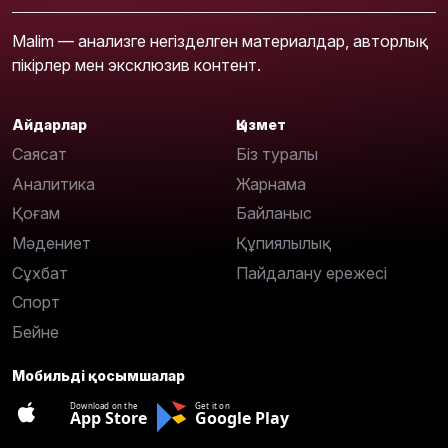
Malim — анализге негізделген материалдар, авторлық
пікірлер мен эксклюзив контент.
Айдарлар
Қызмет
Саясат
Біз туралы
Аналитика
Жарнама
Қоғам
Байланыс
Мәдениет
Құпиялылық
Сұхбат
Пайдалану ережесі
Спорт
Бейне
Мобильді қосымшалар
Download on the
Get it on
App Store
Google Play