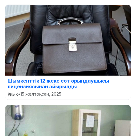
Шымкенттік 12 жеке сот орындаушысы
лицензиясынан айырылды
Құқық
•
15 желтоқсан, 2025