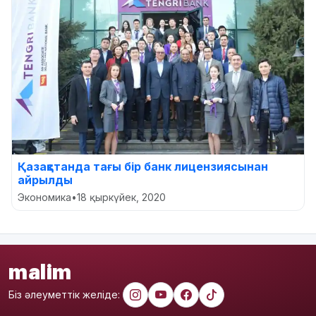
Қазақстанда тағы бір банк лицензиясынан
айрылды
Экономика
•
18 қыркүйек, 2020
malim
Біз әлеуметтік желіде: