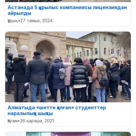
Астанада 5 құрылыс компаниясы лицензиядан
айрылды
Құқық
•
27 тамыз, 2024
Алматыда «шетте қалған» студенттер
наразылыққа шықты
Қоғам
•
26 қараша, 2021