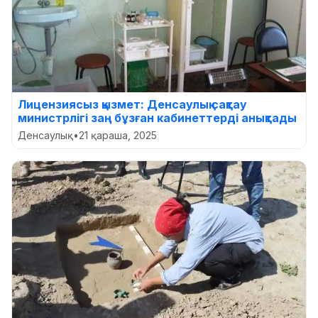
Лицензиясыз қызмет: Денсаулық сақтау
министрлігі заң бұзған кабинеттерді анықтады
Денсаулық
•
21 қараша, 2025