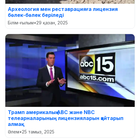
Археология мен реставрацияға лицензия
бөлек-бөлек беріледі
Білім-ғылым
•
29 қазан, 2025
Трамп америкалық ABC және NBC
телеарналарының лицензияларын қайтарып
алмақ
Әлем
•
25 тамыз, 2025