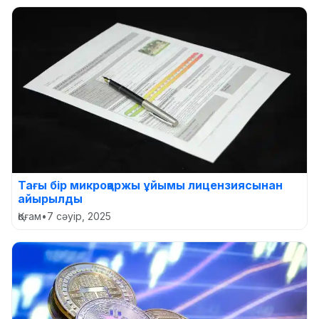
Тағы бір микроқаржы ұйымы лицензиясынан
айырылды
Қоғам
•
7 сәуір, 2025