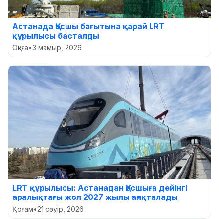
Астанада Қосшы бағытына қарай LRT
құрылысы басталды
Оқиға
•
3 мамыр, 2026
LRT құрылысы: Астанадан Қосшыға дейінгі
аралықтағы жол 2027 жылы аяқталады
Қоғам
•
21 сәуір, 2026