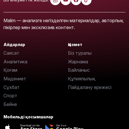
Malim — анализге негізделген материалдар, авторлық
пікірлер мен эксклюзив контент.
Айдарлар
Қызмет
Саясат
Біз туралы
Аналитика
Жарнама
Қоғам
Байланыс
Мәдениет
Құпиялылық
Сұхбат
Пайдалану ережесі
Спорт
Бейне
Мобильді қосымшалар
Download on the
Get it on