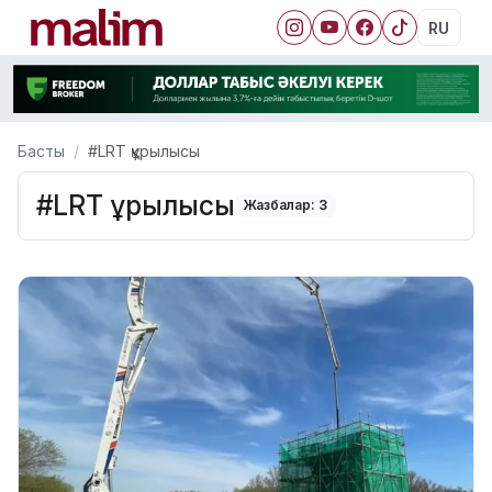
RU
Басты
#LRT құрылысы
#LRT құрылысы
Жазбалар: 3