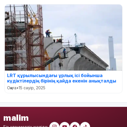
LRT құрылысындағы ұрлық ісі бойынша
күдіктілердің бірінің қайда екенін анықталды
Оқиға
•
15 сәуір, 2025
malim
Біз әлеуметтік желіде: