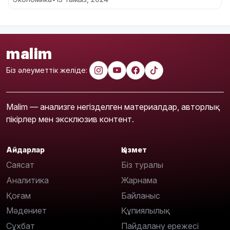
malim
Біз әлеуметтік желіде:
Malim — анализге негізделген материалдар, авторлық
пікірлер мен эксклюзив контент.
Айдарлар
Қызмет
Саясат
Біз туралы
Аналитика
Жарнама
Қоғам
Байланыс
Мәдениет
Құпиялылық
Сұхбат
Пайдалану ережесі