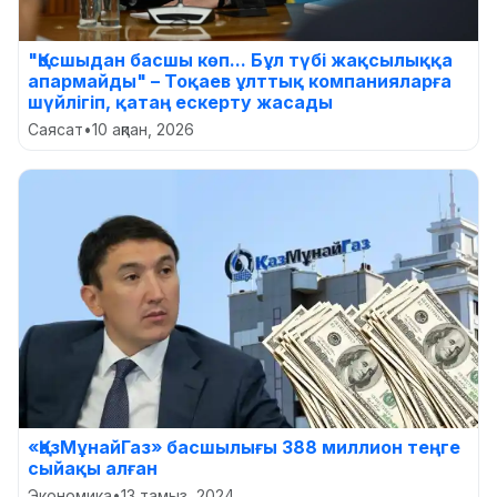
"Қосшыдан басшы көп... Бұл түбі жақсылыққа
апармайды" – Тоқаев ұлттық компанияларға
шүйлігіп, қатаң ескерту жасады
Саясат
•
10 ақпан, 2026
«ҚазМұнайГаз» басшылығы 388 миллион теңге
сыйақы алған
Экономика
•
13 тамыз, 2024