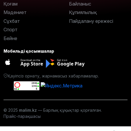
Қоғам
Байланыс
Мәдениет
Құпиялылық
Сұхбат
Пайдалану ережесі
Спорт
Бейне
Мобильді қосымшалар
Download on the
Get it on
App Store
Google Play
Қауіпсіз орнату, жарнамасыз хабарламалар.
© 2025
malim.kz
— Барлық құқықтар қорғалған.
Прайс-парақшасы