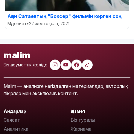
Ақан Сатаевтың "Боксер" фильмін көрген соң
Мәдениет
•
22 желтоқсан, 2021
malim
Біз әлеуметтік желіде:
Malim — анализге негізделген материалдар, авторлық
пікірлер мен эксклюзив контент.
Айдарлар
Қызмет
Саясат
Біз туралы
Аналитика
Жарнама