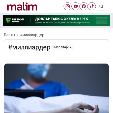
RU
Басты
#миллиардер
#миллиардер
Жазбалар: 7