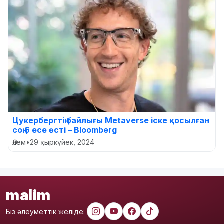
Цукербергтің байлығы Metaverse іске қосылған
соң 6 есе өсті – Bloomberg
Әлем
•
29 қыркүйек, 2024
malim
Біз әлеуметтік желіде: