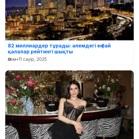
82 миллиардер тұрады: әлемдегі ең бай
қалалар рейтингі шықты
Әлем
•
11 сәуір, 2025