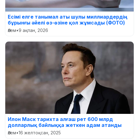
Есімі елге танымал аты шулы миллиардердің
бұрынғы әйелі өз-өзіне қол жұмсады (ФОТО)
Әлем
•
9 ақпан, 2026
Илон Маск тарихта алғаш рет 600 млрд
долларлық байлыққа жеткен адам атанды
Әлем
•
16 желтоқсан, 2025