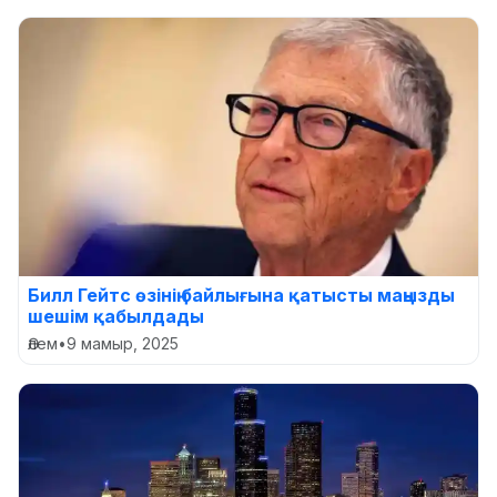
Билл Гейтс өзінің байлығына қатысты маңызды
шешім қабылдады
Әлем
•
9 мамыр, 2025