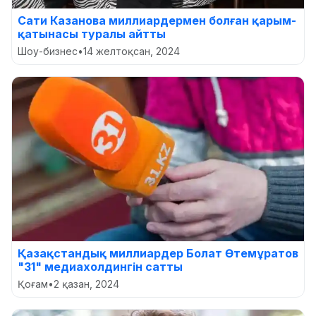
Сати Казанова миллиардермен болған қарым-
қатынасы туралы айтты
Шоу-бизнес
•
14 желтоқсан, 2024
Қазақстандық миллиардер Болат Өтемұратов
"31" медиахолдингін сатты
Қоғам
•
2 қазан, 2024