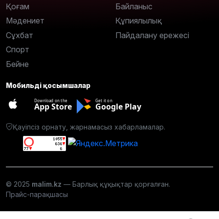
Қоғам
Байланыс
Мәдениет
Құпиялылық
Сұхбат
Пайдалану ережесі
Спорт
Бейне
Мобильді қосымшалар
Download on the
Get it on
App Store
Google Play
Қауіпсіз орнату, жарнамасыз хабарламалар.
© 2025
malim.kz
— Барлық құқықтар қорғалған.
Прайс-парақшасы