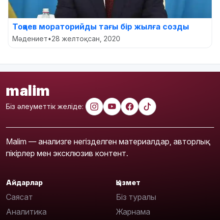
Тоқаев мораторийды тағы бір жылға созды
Мәдениет
•
28 желтоқсан, 2020
malim
Біз әлеуметтік желіде:
Malim — анализге негізделген материалдар, авторлық
пікірлер мен эксклюзив контент.
Айдарлар
Қызмет
Саясат
Біз туралы
Аналитика
Жарнама