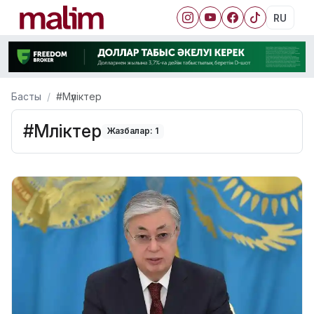
RU
Басты
#Мүліктер
#Мүліктер
Жазбалар: 1