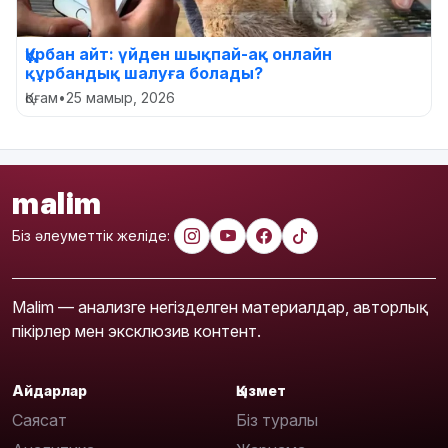
Құрбан айт: үйден шықпай-ақ онлайн
құрбандық шалуға болады?
Қоғам
•
25 мамыр, 2026
malim
Біз әлеуметтік желіде:
Malim — анализге негізделген материалдар, авторлық
пікірлер мен эксклюзив контент.
Айдарлар
Қызмет
Саясат
Біз туралы