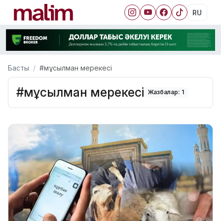
RU
Басты
#мұсылман мерекесі
#мұсылман мерекесі
Жазбалар: 1