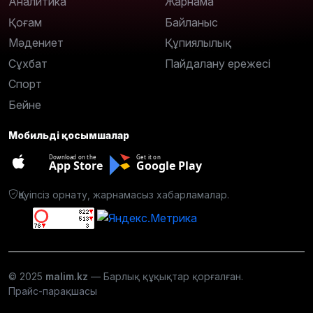
Аналитика
Жарнама
Қоғам
Байланыс
Мәдениет
Құпиялылық
Сұхбат
Пайдалану ережесі
Спорт
Бейне
Мобильді қосымшалар
Download on the
Get it on
App Store
Google Play
Қауіпсіз орнату, жарнамасыз хабарламалар.
© 2025
malim.kz
— Барлық құқықтар қорғалған.
Прайс-парақшасы