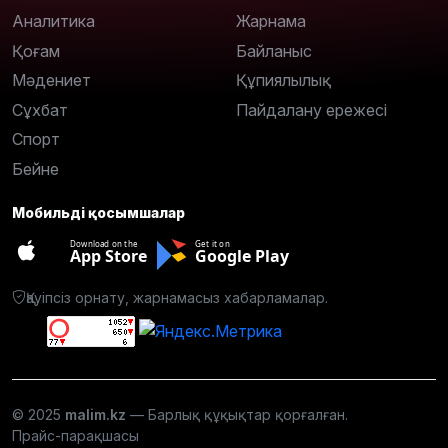
Аналитика
Жарнама
Қоғам
Байланыс
Мәдениет
Құпиялылық
Сұхбат
Пайдалану ережесі
Спорт
Бейне
Мобильді қосымшалар
Download on the
Get it on
App Store
Google Play
Қауіпсіз орнату, жарнамасыз хабарламалар.
© 2025
malim.kz
— Барлық құқықтар қорғалған.
Прайс-парақшасы