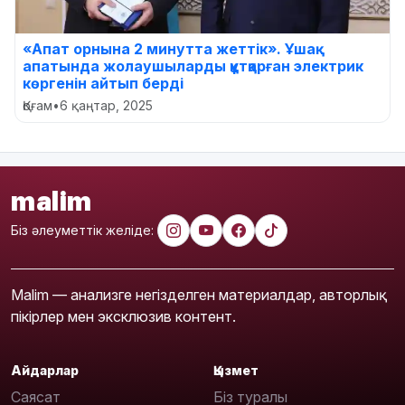
«Апат орнына 2 минутта жеттік». Ұшақ
апатында жолаушыларды құтқарған электрик
көргенін айтып берді
Қоғам
•
6 қаңтар, 2025
malim
Біз әлеуметтік желіде:
Malim — анализге негізделген материалдар, авторлық
пікірлер мен эксклюзив контент.
Айдарлар
Қызмет
Саясат
Біз туралы