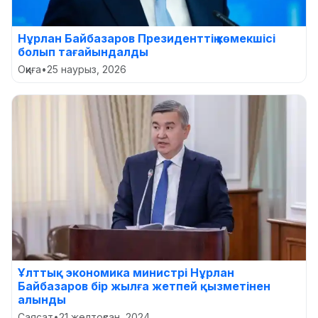
Нұрлан Байбазаров Президенттің көмекшісі
болып тағайындалды
Оқиға
•
25 наурыз, 2026
Ұлттық экономика министрі Нұрлан
Байбазаров бір жылға жетпей қызметінен
алынды
Саясат
•
21 желтоқсан, 2024