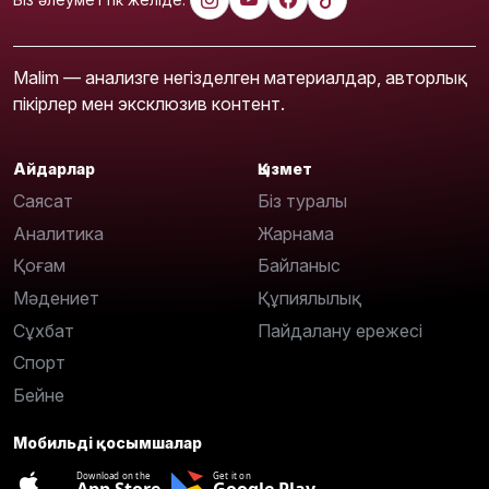
Malim — анализге негізделген материалдар, авторлық
пікірлер мен эксклюзив контент.
Айдарлар
Қызмет
Саясат
Біз туралы
Аналитика
Жарнама
Қоғам
Байланыс
Мәдениет
Құпиялылық
Сұхбат
Пайдалану ережесі
Спорт
Бейне
Мобильді қосымшалар
Download on the
Get it on