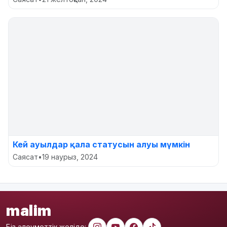
Кей ауылдар қала статусын алуы мүмкін
Саясат
•
19 наурыз, 2024
malim
Біз әлеуметтік желіде: