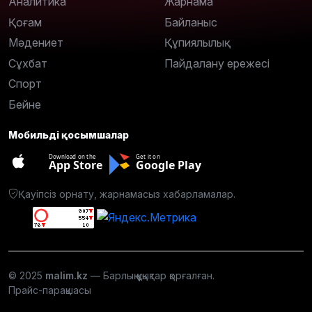
Аналитика
Жарнама
Қоғам
Байланыс
Мәдениет
Құпиялылық
Сұхбат
Пайдалану ережесі
Спорт
Бейне
Мобильді қосымшалар
Download on the
Get it on
App Store
Google Play
Қауіпсіз орнату, жарнамасыз хабарламалар.
© 2025
malim.kz
— Барлық құқықтар қорғалған.
Прайс-парақшасы