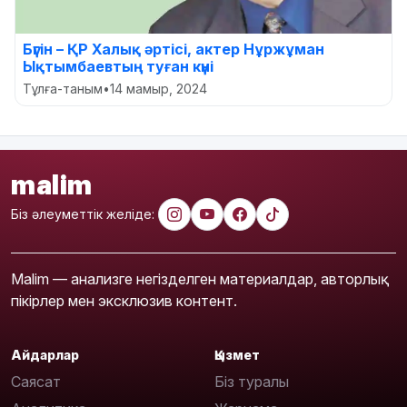
Бүгін – ҚР Халық әртісі, актер Нұржұман
Ықтымбаевтың туған күні
Тұлға-таным
•
14 мамыр, 2024
malim
Біз әлеуметтік желіде:
Malim — анализге негізделген материалдар, авторлық
пікірлер мен эксклюзив контент.
Айдарлар
Қызмет
Саясат
Біз туралы