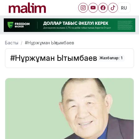
RU
Басты
#Нұржұман Ықтымбаев
#Нұржұман Ықтымбаев
Жазбалар: 1