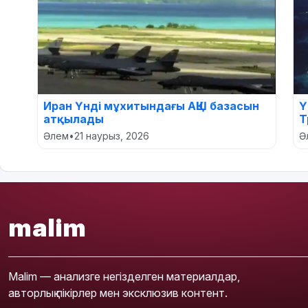
Иран Үнді мұхитындағы АҚШ базасын
Ү
атқылады
Т
Әлем
•
21 наурыз, 2026
Ә
malim
Malim — анализге негізделген материалдар,
авторлық пікірлер мен эксклюзив контент.