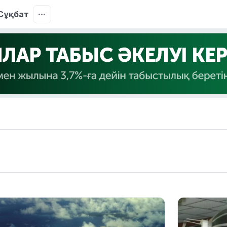
Сұқбат