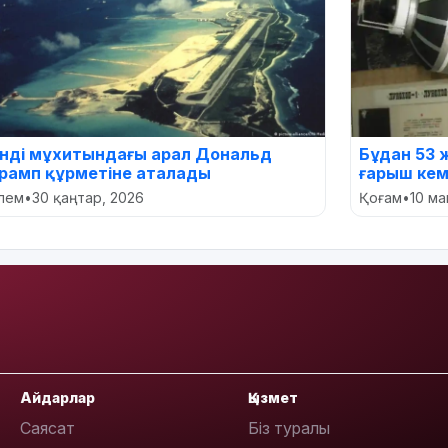
нді мұхитындағы арал Дональд
Бұдан 53 
рамп құрметіне аталады
ғарыш кем
лем
•
30 қаңтар, 2026
Қоғам
•
10 ма
Айдарлар
Қызмет
Саясат
Біз туралы