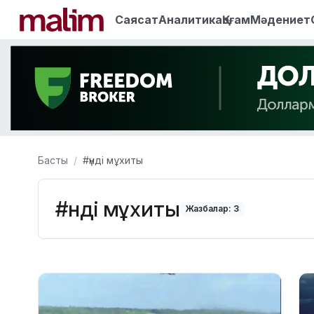
Саясат
Аналитика
Қоғам
Мәдениет
Басты
#үнді мұхиты
#үнді мұхиты
Жазбалар: 3