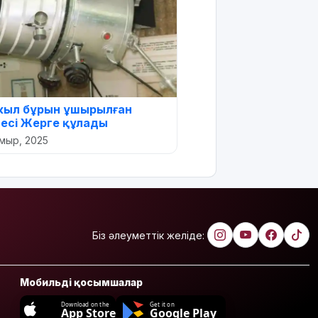
жыл бұрын ұшырылған
есі Жерге құлады
мыр, 2025
Біз әлеуметтік желіде:
Мобильді қосымшалар
Download on the
Get it on
App Store
Google Play