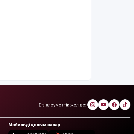
Біз әлеуметтік желіде:
Мобильді қосымшалар
Download on the
Get it on