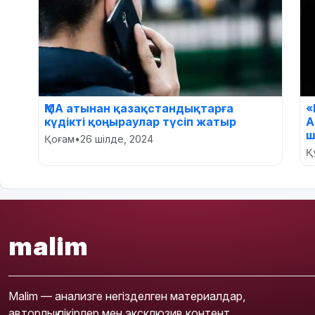
ҚМА атынан қазақстандықтарға
«
күдікті қоңыраулар түсіп жатыр
А
ш
Қоғам
•
26 шілде, 2024
Құ
malim
Malim — анализге негізделген материалдар,
авторлық пікірлер мен эксклюзив контент.