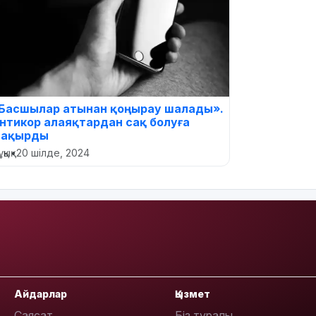
Басшылар атынан қоңырау шалады».
нтикор алаяқтардан сақ болуға
ақырды
қық
•
20 шілде, 2024
Айдарлар
Қызмет
Саясат
Біз туралы