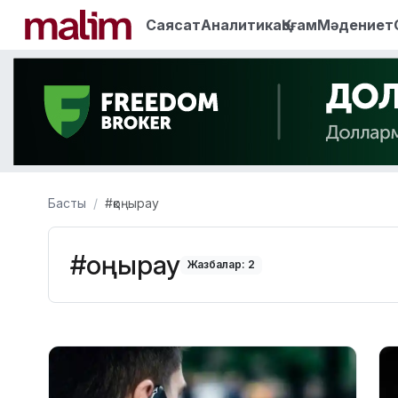
Саясат
Аналитика
Қоғам
Мәдениет
Басты
#қоңырау
#қоңырау
Жазбалар: 2