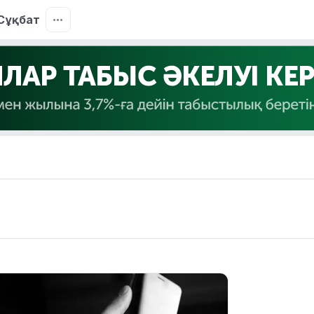
Сұқбат