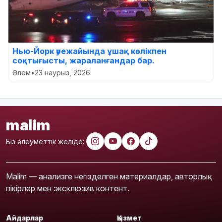
Нью-Йорк әуежайында ұшақ көлікпен
соқтығысты, жараланғандар бар.
Әлем
•
23 наурыз, 2026
malim
Біз әлеуметтік желіде:
Malim — анализге негізделген материалдар, авторлық
пікірлер мен эксклюзив контент.
Айдарлар
Қызмет