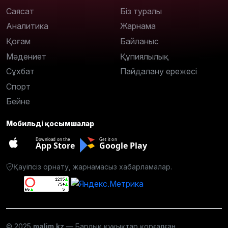
Саясат
Біз туралы
Аналитика
Жарнама
Қоғам
Байланыс
Мәдениет
Құпиялылық
Сұхбат
Пайдалану ережесі
Спорт
Бейне
Мобильді қосымшалар
Download on the
Get it on
App Store
Google Play
Қауіпсіз орнату, жарнамасыз хабарламалар.
© 2025
malim.kz
— Барлық құқықтар қорғалған.