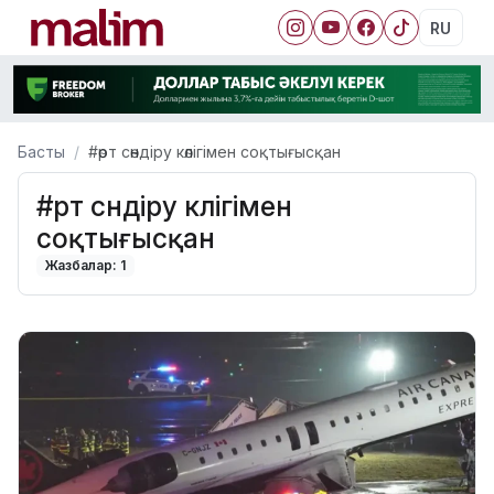
RU
Басты
#өрт сөндіру көлігімен соқтығысқан
#өрт сөндіру көлігімен
соқтығысқан
Жазбалар: 1