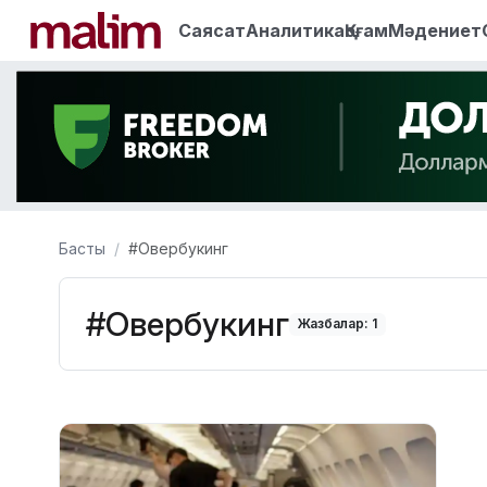
Саясат
Аналитика
Қоғам
Мәдениет
Басты
#Овербукинг
#Овербукинг
Жазбалар: 1