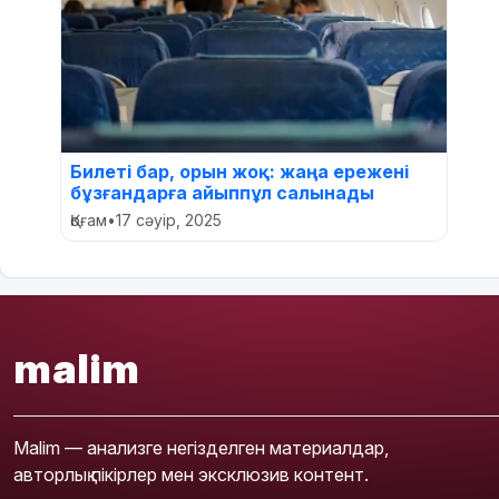
Билеті бар, орын жоқ: жаңа ережені
бұзғандарға айыппұл салынады
Қоғам
•
17 сәуір, 2025
malim
Malim — анализге негізделген материалдар,
авторлық пікірлер мен эксклюзив контент.