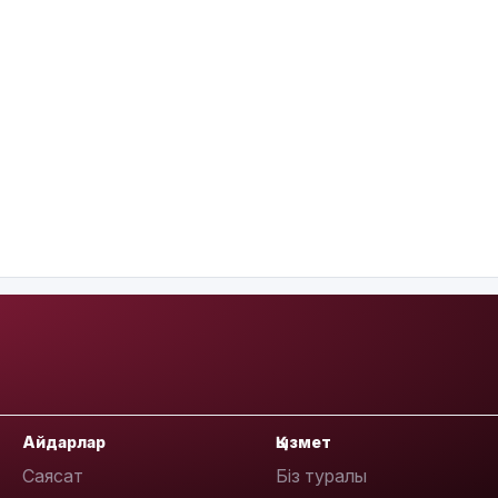
Айдарлар
Қызмет
Саясат
Біз туралы