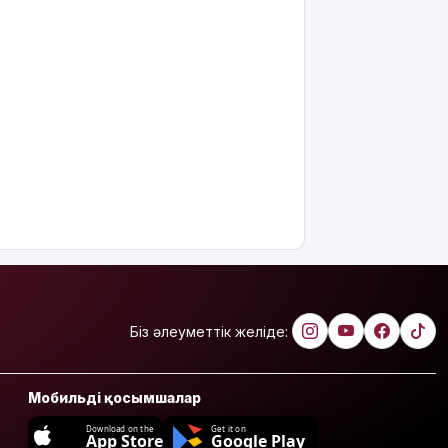
Біз әлеуметтік желіде:
Мобильді қосымшалар
Download on the
Get it on
App Store
Google Play