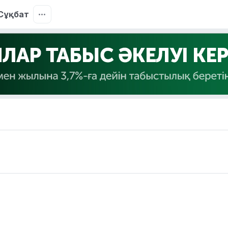
Сұқбат