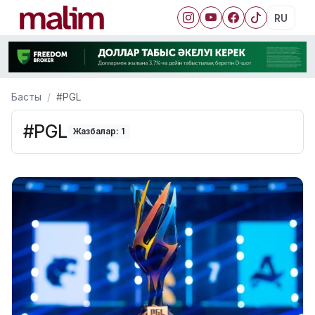
RU
Басты
#PGL
#PGL
Жазбалар: 1