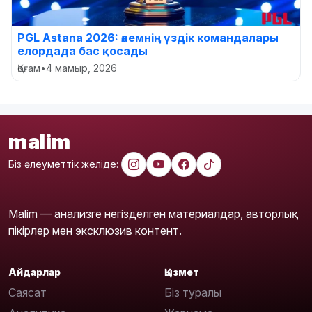
PGL Astana 2026: әлемнің үздік командалары
елордада бас қосады
Қоғам
•
4 мамыр, 2026
malim
Біз әлеуметтік желіде:
Malim — анализге негізделген материалдар, авторлық
пікірлер мен эксклюзив контент.
Айдарлар
Қызмет
Саясат
Біз туралы