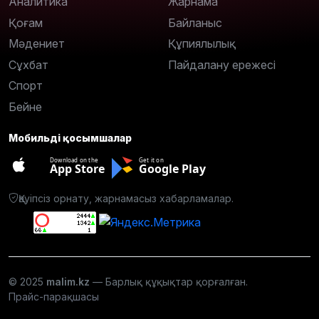
Аналитика
Жарнама
Қоғам
Байланыс
Мәдениет
Құпиялылық
Сұхбат
Пайдалану ережесі
Спорт
Бейне
Мобильді қосымшалар
Download on the
Get it on
App Store
Google Play
Қауіпсіз орнату, жарнамасыз хабарламалар.
© 2025
malim.kz
— Барлық құқықтар қорғалған.
Прайс-парақшасы