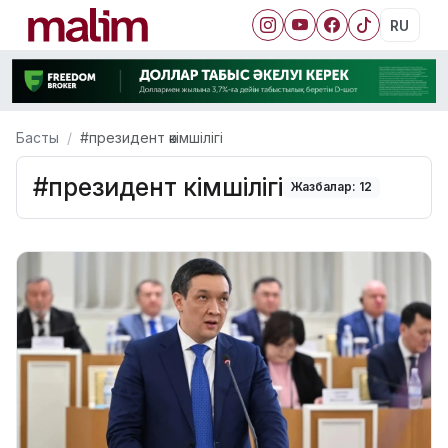
RU
Басты
#президент әкімшілігі
#президент әкімшілігі
Жазбалар: 12