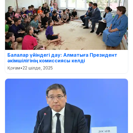
Балалар үйіндегі дау: Алматыға Президент
әкімшілігінің комиссиясы келді
Қоғам
•
22 шілде, 2025