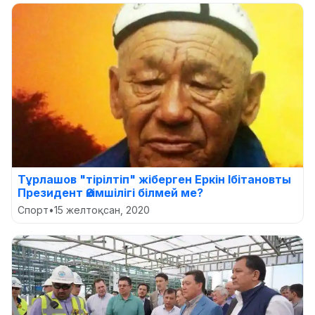
Тұрлашов "тірілтіп" жіберген Еркін Ібітановты
Президент Әкімшілігі білмей ме?
Спорт
•
15 желтоқсан, 2020