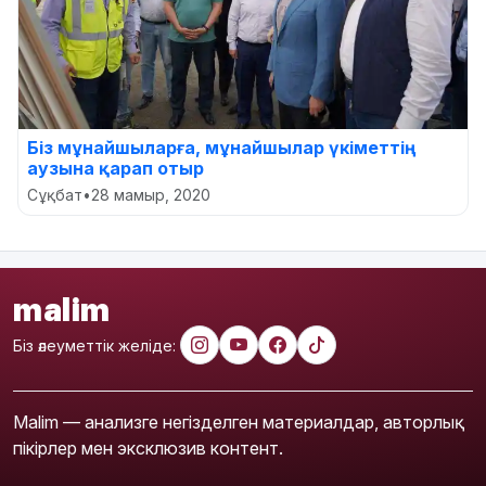
Біз мұнайшыларға, мұнайшылар үкіметтің
аузына қарап отыр
Сұқбат
•
28 мамыр, 2020
malim
Біз әлеуметтік желіде:
Malim — анализге негізделген материалдар, авторлық
пікірлер мен эксклюзив контент.