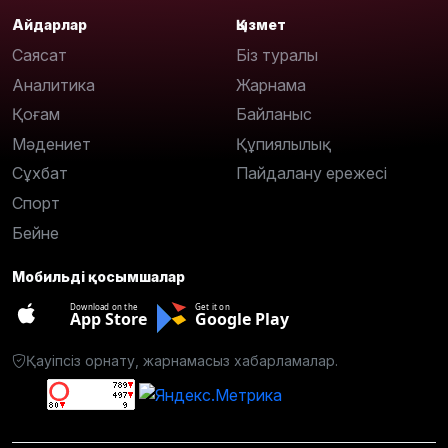
Айдарлар
Қызмет
Саясат
Біз туралы
Аналитика
Жарнама
Қоғам
Байланыс
Мәдениет
Құпиялылық
Сұхбат
Пайдалану ережесі
Спорт
Бейне
Мобильді қосымшалар
Download on the
Get it on
App Store
Google Play
Қауіпсіз орнату, жарнамасыз хабарламалар.