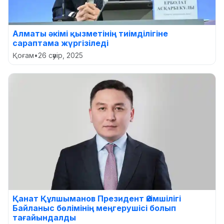
Алматы әкімі қызметінің тиімділігіне
сараптама жүргізіледі
Қоғам
•
26 сәуір, 2025
Қанат Құлшыманов Президент Әкімшілігі
Байланыс бөлімінің меңгерушісі болып
тағайындалды