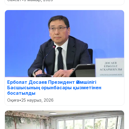
Ерболат Досаев Президент Әкімшілігі
Басшысының орынбасары қызметінен
босатылды
Оқиға
•
25 наурыз, 2026