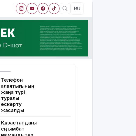
RU
Телефон
алаяқтығының
жаңа түрі
туралы
ескерту
жасалды
Қазақстандағы
ең қымбат
мамандықтар