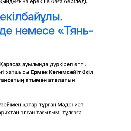
ақындығына ерекше баға беріледі.
екілбайұлы.
нде немесе «Тянь-
13:08
арасаз ауылында дүркіреп өтті.
егі хатшысы
Ермек Келемсейіт бүкіл
бітановтың атымен аталатын
12:35
зейімен қатар тұрған Мәдениет
тарихтан алған тағылым, тұлғаға