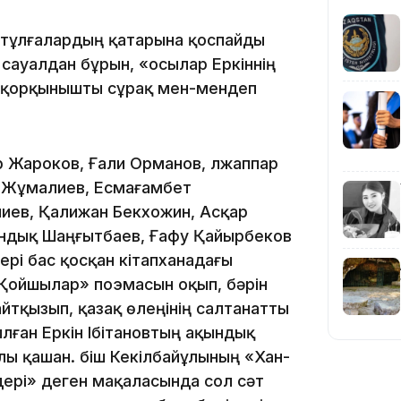
хи тұлғалардың қатарына қоспайды
 сауалдан бұрын, «осылар Еркіннің
15:04
ді, қорқынышты сұрақ мен-мендеп
р Жароков, Ғали Орманов, Әлжаппар
14:10
ым Жұмалиев, Есмағамбет
иев, Қалижан Бекхожин, Асқар
ндық Шаңғытбаев, Ғафу Қайырбеков
рі бас қосқан кітапханадағы
«Қойшылар» поэмасын оқып, бәрін
айтқызып, қазақ өлеңінің салтанатты
лған Еркін Ібітановтың ақындық
лы қашан. Әбіш Кекілбайұлының «Хан-
13:14
дері» деген мақаласында сол сәт