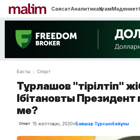
Саясат
Аналитика
Қоғам
Мәдениет
Басты
Спорт
Тұрлашов "тірілтіп" жі
Ібітановты Президент Ә
ме?
15 желтоқсан, 2020
•
Бағашар Тұрсынбайұлы
Спорт