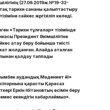
лігінің (27.09.2019ж.№19-32-
10:53
ртақ тарихи сананы қалыптастыру
тізіміне сәйкес жүргізіліп келеді.
ілген «Тарихи тұлғалар» тізімінде
икасы Президент Әкімшілігіне
кес атау беру бойынша тиісті
 хат жолданған. Алайда аталған
10:35
апынан қолдау таппады
йымбек аудандық Мәдениет үйі»
сіпорнына қарасты Қарасаз
кері Еркін Ібітановтың есімін беру
10:25
емес екендігін хабарлаймыз».