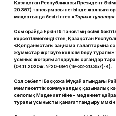
Қазақстан Республикасы Президент Әкімші
20.357) тапсырмасы негізінде жалпыға о
мақсатында бекітілген
«Тарихи тұлғалар»
Осы орайда Еркін Ібітановтың есімі бекіт
көрсетілмегендіктен, Қазақстан Республ
«Қолданыстағы заңнама талаптарына сәй
жұмыстар жүргізуге келісім беру туралы»
ұсыныс жоғарғы атқарушы органдар тар
(04.11.2020ж. №20-694 (19-32-20.357)-4).
Сол себепті Баққожа Мұқай атындағы Ра
мемлекеттік коммуналдық қазыналық кә
селолық Мәдениет үйіне – мәдениет қайрат
туралы ұсынысты қанағаттандыру мүмкін 