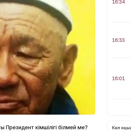
16:34
16:33
16:01
15:33
ты Президент Әкімшілігі білмей ме?
Көп оқ