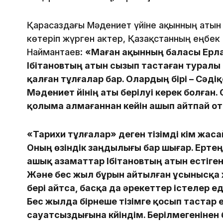
Қарасаздағы Мәдениет үйіне ақынның атын
көтеріп жүрген актер, Қазақстанның еңбек 
Наймантаев:
«Маған ақынның баласы Ерлан
Ібітановтың атын сызып тастаған туралы
қалған тұлғалар бар. Олардың бірі – Сәд
Мәдениет үйінің аты берілуі керек болға
қолыма алмағаннан кейін ашып айтпай о
«Тарихи тұлғалар» деген тізімді кім жас
Оның өзіндік заңдылығы бар шығар. Ертең 
ашық азаматтар Ібітановтың атын естіген
Және бес жыл бұрын айтылған ұсынысқа ж
бері айтса, басқа да әрекеттер істелер е
Бес жылда бірнеше тізімге қосып тастар 
сауатсыздығына күйіндім. Берілмегенінен 