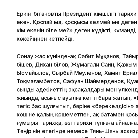
Еркін Ібітановты Президент Әкімшілігі тари
екен. Қоспай ма, қосқысы келмей ме деген
кім екенін біле ме?» деген күдікті, күмән
көкейіңнен кетпейді.
Сонау жас күнінде-ақ Сәбит Мұқанов, Тайы
Әбішев, Дихан Әбілов, Жұмағали Саин, Қаж
Ысмайылов, Сырбай Мәуленов, Хамит Ерғал
Тоқмағамбетов, Сафуан Шаймерденов, Қуа
сынды әдебиеттің ақсақалдары мен үлкенде
жиында, асығыс ауылға кетіп бара жатып, 
тегіс бас шұлғытып, бәріне «бәрекелдісін» 
көшіне қалың қошеметпен, ақ батамен қосы
ғұмыры тарихқа, өзі тарихи тұлғаға айналға
Тәңірінің етегінде немесе Тянь-Шянь эскиз