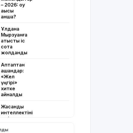
– 2026: оқу
ақысы
қанша?
Ұлдана
Мырзуанға
қатысты іс
сотқа
жолданды
Аптаптан
қашқандар:
«Жел
үңгірі»
хитке
айналды
Жасанды
интеллектіні
өшіруге
міндеттейтін
ылды
болып