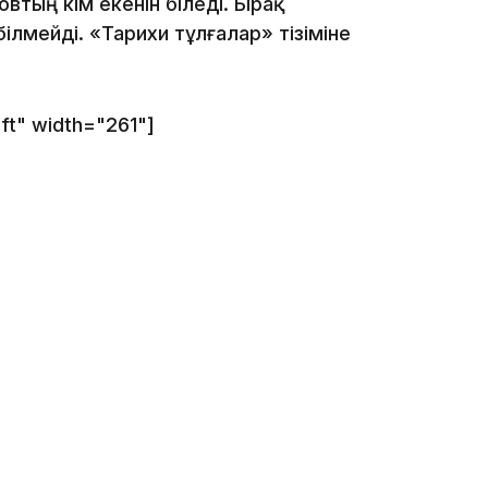
втың кім екенін біледі. Бірақ
білмейді. «Тарихи тұлғалар» тізіміне
10:05
eft" width="261"]
09:53