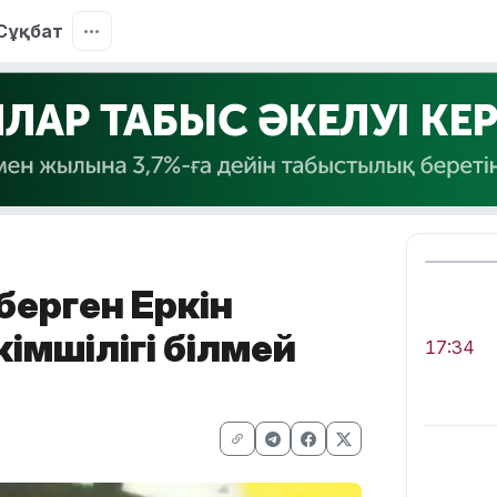
Сұқбат
берген Еркін
кімшілігі білмей
17:34