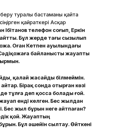
09:40
 беру туралы бастаманы қайта
сіңірген қайраткері Асқар
 Ібітанов телефон соғып, Еркін
 айтты. Бұл жерде тағы сызылып
іқожа. Оған Кетпен ауылындағы
н. Сәдіқожаға байланысты жауапты
09:40
тырмын.
айды, қалай жасайды білмеймін.
айтар. Бірақ сонда отырған көзі
де тұлға деп қосса болады ғой.
ауап енді келген. Бес жылдан
ді. Бес жыл бұрын неге айтпаған?
09:03
едік қой. Жауаптың
бұрын. Бұл әшейін сылтау. Өйткені