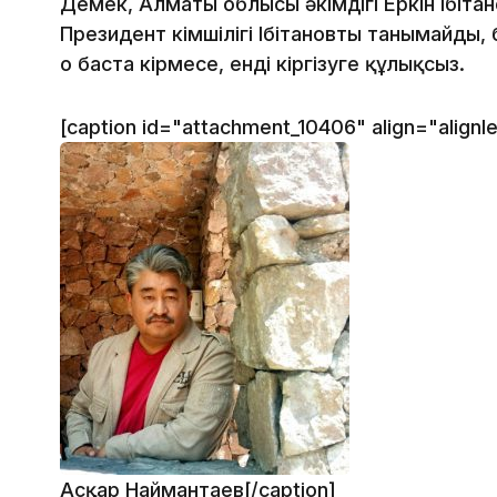
Демек, Алматы облысы әкімдігі Еркін Ібітано
Президент Әкімшілігі Ібітановты танымайды, 
о баста кірмесе, енді кіргізуге құлықсыз.
[caption id="attachment_10406" align="alignl
Асқар Наймантаев[/caption]