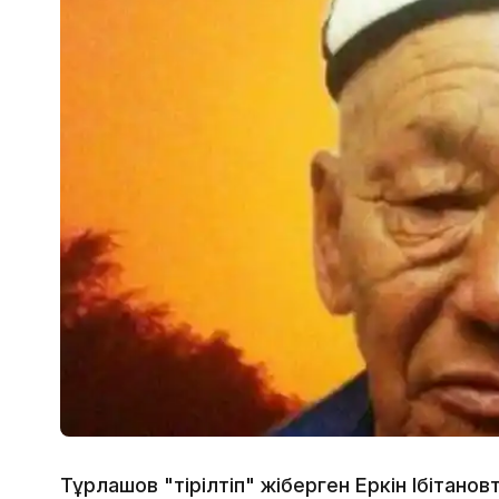
Тұрлашов "тірілтіп" жіберген Еркін Ібітанов