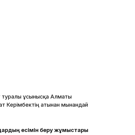
12:17
11:23
11:20
ру туралы ұсынысқа Алматы
т Керімбектің атынан мынандай
ардың есімін беру жұмыстары