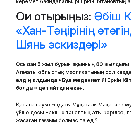
керемет баяндалады. Әрі Еркін Ібітановтың 
Оқи отырыңыз:
Әбіш К
«Хан-Тәңірінің етегі
Шянь эскиздері»
Осыдан 5 жыл бұрын ақынның 80 жылдығы Қ
Алматы облыстық мəслихатының сол кезд
елдің алдында «Бұл мəдениет үйі Еркін І
болды» деп айтқан екен.
Қарасаз ауылындағы Мұқағали Мақатаев му
үйіне досы Еркін Ібітановтың аты берілсе, 
жасаған тағзым болмас па еді?