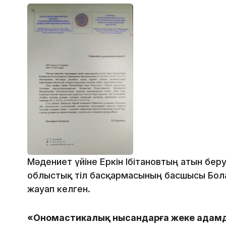
Мәдениет үйіне Еркін Ібітановтың атын бе
облыстық тіл басқармасының басшысы Бола
жауап келген.
«Ономастикалық нысандарға жеке адамд