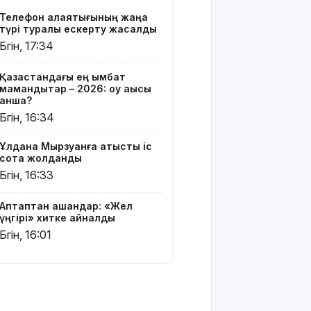
жатыр
Телефон алаяқтығының жаңа
түрі туралы ескерту жасалды
Грант
Бүгін, 17:34
иегерлерінің
тізімі шықты
Қазақстандағы ең қымбат
мамандықтар – 2026: оқу ақысы
Белгілі
қанша?
блогер
Бүгін, 16:34
Астанада
былапыт
Ұлдана Мырзуанға қатысты іс
сөз айтқаны
сотқа жолданды
үшін
Бүгін, 16:33
қамауға
алынды
Аптаптан қашқандар: «Жел
Мектеп
үңгірі» хитке айналды
оқушылары
Бүгін, 16:01
енді БЖБ
мен ТЖБ
тапсыра
ма:
Министрлік