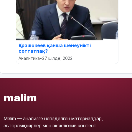
Қарашөкеев қанша шенеунікті
соттатпақ?
Аналитика
•
27 шілде, 2022
malim
Malim — анализге негізделген материалдар,
авторлық пікірлер мен эксклюзив контент.