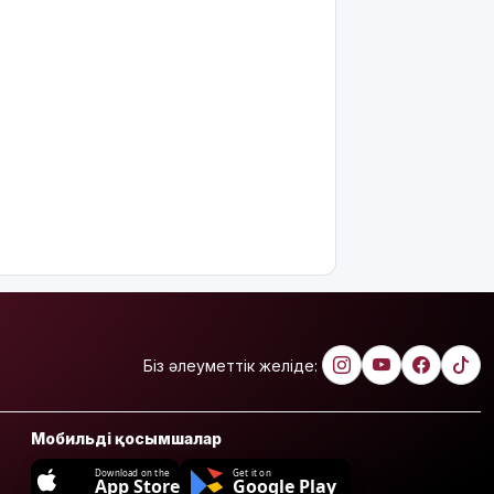
Біз әлеуметтік желіде:
Мобильді қосымшалар
Download on the
Get it on
App Store
Google Play