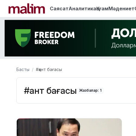
Саясат
Аналитика
Қоғам
Мәдениет
Басты
#қант бағасы
#қант бағасы
Жазбалар: 1