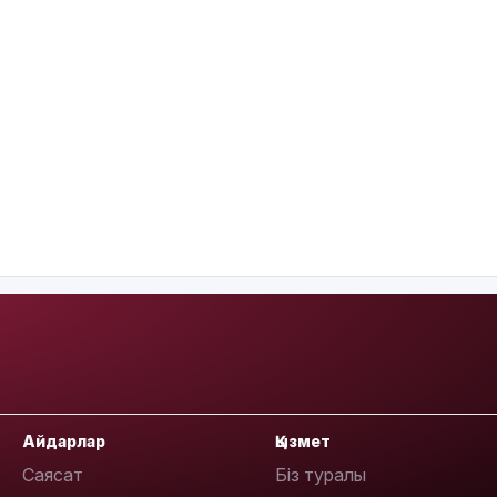
Айдарлар
Қызмет
Саясат
Біз туралы