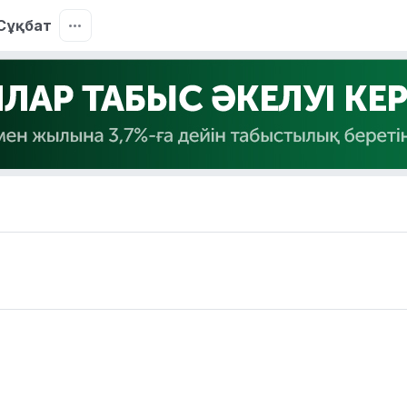
Сұқбат