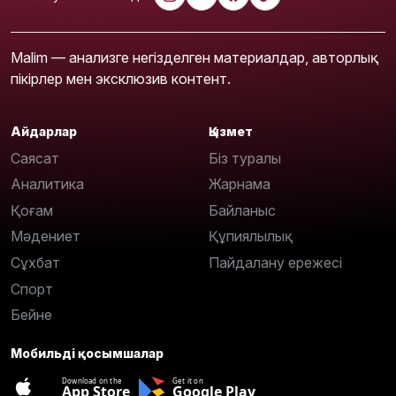
Malim — анализге негізделген материалдар, авторлық
пікірлер мен эксклюзив контент.
Айдарлар
Қызмет
Саясат
Біз туралы
Аналитика
Жарнама
Қоғам
Байланыс
Мәдениет
Құпиялылық
Сұхбат
Пайдалану ережесі
Спорт
Бейне
Мобильді қосымшалар
Download on the
Get it on
App Store
Google Play