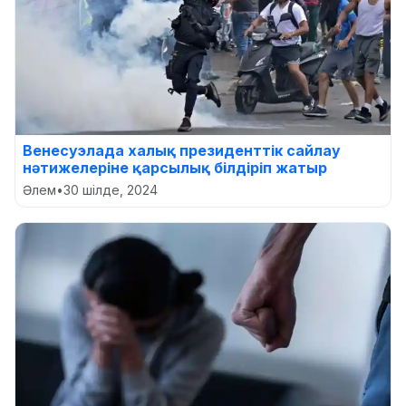
Венесуэлада халық президенттік сайлау
нәтижелеріне қарсылық білдіріп жатыр
Әлем
•
30 шілде, 2024