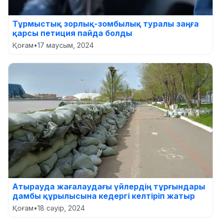
Тұрмыстық зорлық-зомбылық туралы заңға
қарсы петиция пайда болды
Қоғам
•
17 маусым, 2024
Атырауда жағалаудағы үйлердің тұрғындары
дамбы құрылысына кедергі келтіріп жатыр
Қоғам
•
18 сәуір, 2024