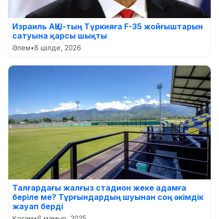
Израиль АҚШ-тың Түркияға F-35 жойғыштарын
сатуына қарсы шықты
Әлем
•
8 шілде, 2026
Талғардағы жалғыз стадион жеке адамға
беріле ме? Тұрғындардың шуынан соң әкімдік
жауап берді
Қоғам
•
6 мамыр, 2025