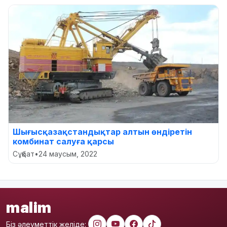
Шығысқазақстандықтар алтын өндіретін
комбинат салуға қарсы
Сұқбат
•
24 маусым, 2022
malim
Біз әлеуметтік желіде: