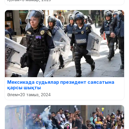
Мексикада судьялар президент саясатына
қарсы шықты
Әлем
•
20 тамыз, 2024