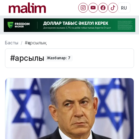
RU
Басты
#қарсылық
#қарсылық
Жазбалар: 7