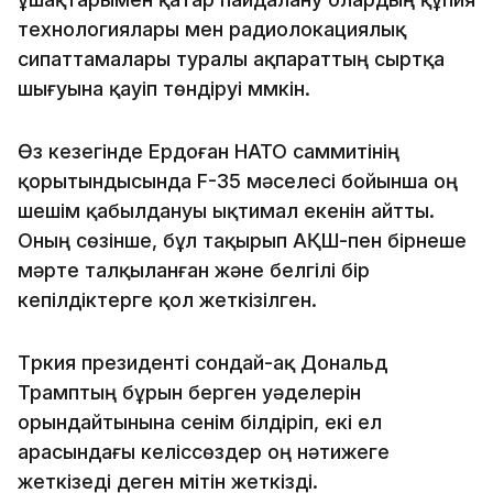
технологиялары мен радиолокациялық
сипаттамалары туралы ақпараттың сыртқа
шығуына қауіп төндіруі мүмкін.
Өз кезегінде Ердоған НАТО саммитінің
қорытындысында F-35 мәселесі бойынша оң
шешім қабылдануы ықтимал екенін айтты.
Оның сөзінше, бұл тақырып АҚШ-пен бірнеше
мәрте талқыланған және белгілі бір
кепілдіктерге қол жеткізілген.
Түркия президенті сондай-ақ Дональд
Трамптың бұрын берген уәделерін
орындайтынына сенім білдіріп, екі ел
арасындағы келіссөздер оң нәтижеге
жеткізеді деген үмітін жеткізді.