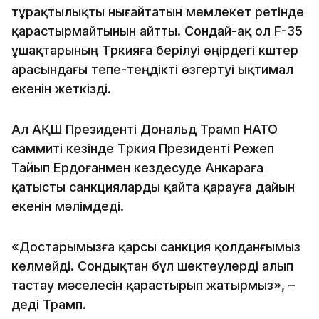
тұрақтылықты нығайтатын мемлекет ретінде
қарастырмайтынын айтты. Сондай-ақ ол F-35
ұшақтарының Түркияға берілуі өңірдегі күштер
арасындағы тепе-теңдікті өзгертуі ықтимал
екенін жеткізді.
Ал АҚШ Президенті Дональд Трамп НАТО
саммиті кезінде Түркия Президенті Режеп
Тайып Ердоғанмен кездесуде Анкараға
қатысты санкцияларды қайта қарауға дайын
екенін мәлімдеді.
«Достарымызға қарсы санкция қолданғымыз
келмейді. Сондықтан бұл шектеулерді алып
тастау мәселесін қарастырып жатырмыз», –
деді Трамп.