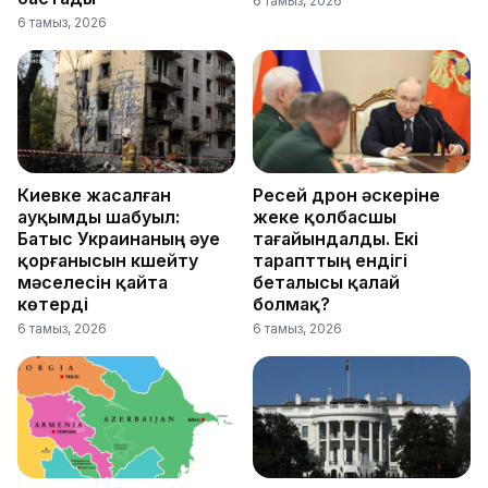
6 тамыз, 2026
6 тамыз, 2026
Киевке жасалған
Ресей дрон әскеріне
ауқымды шабуыл:
жеке қолбасшы
Батыс Украинаның әуе
тағайындалды. Екі
қорғанысын күшейту
тарапттың ендігі
мәселесін қайта
беталысы қалай
көтерді
болмақ?
6 тамыз, 2026
6 тамыз, 2026