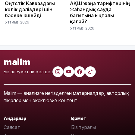
Оңтүстік Кавказдағы
АҚШ жаңа тарифтерінің
көлік дәліздері үшін
жаһандық сауда
бәсеке күшейді
бағытына ықпалы
қалай?
5 тамыз, 2026
5 тамыз, 2026
malim
Біз әлеуметтік желіде:
Malim — анализге негізделген материалдар, авторлық
пікірлер мен эксклюзив контент.
Айдарлар
Қызмет
Саясат
Біз туралы