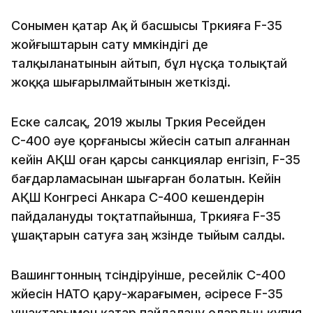
Сонымен қатар Ақ үй басшысы Түркияға F-35
жойғыштарын сату мүмкіндігі де
талқыланатынын айтып, бұл нұсқа толықтай
жоққа шығарылмайтынын жеткізді.
Еске салсақ, 2019 жылы Түркия Ресейден
С-400 әуе қорғанысы жүйесін сатып алғаннан
кейін АҚШ оған қарсы санкциялар енгізіп, F-35
бағдарламасынан шығарған болатын. Кейін
АҚШ Конгресі Анкара С-400 кешендерін
пайдалануды тоқтатпайынша, Түркияға F-35
ұшақтарын сатуға заң жүзінде тыйым салды.
Вашингтонның түсіндіруінше, ресейлік С-400
жүйесін НАТО қару-жарағымен, әсіресе F-35
ұшақтарымен қатар пайдалану олардың құпия