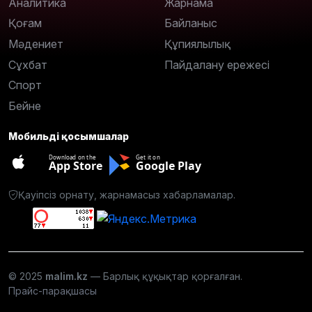
Аналитика
Жарнама
Қоғам
Байланыс
Мәдениет
Құпиялылық
Сұхбат
Пайдалану ережесі
Спорт
Бейне
Мобильді қосымшалар
Download on the
Get it on
App Store
Google Play
Қауіпсіз орнату, жарнамасыз хабарламалар.
© 2025
malim.kz
— Барлық құқықтар қорғалған.
Прайс-парақшасы