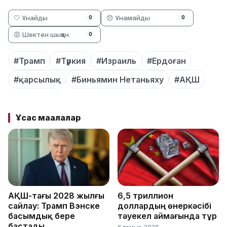
🤍 Ұнайды
😞 Ұнамайды
0
0
😡 Шектен шыққан
0
#Трамп
#Түркия
#Израиль
#Ердоған
#қарсылық
#Биньямин Нетаньяху
#АҚШ
Ұқсас мақалалар
АҚШ-тағы 2028 жылғы
6,5 триллион
сайлау: Трамп Вэнске
доллардың өнеркәсібі
басымдық бере
тәуекел аймағында тұр
бастады