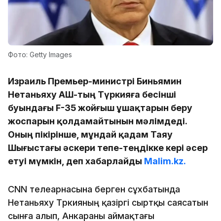
Фото: Getty Images
Израиль Премьер-министрі Биньямин
Нетаньяху АҚШ-тың Түркияға бесінші
буындағы F-35 жойғыш ұшақтарын беру
жоспарын қолдамайтынын мәлімдеді.
Оның пікірінше, мұндай қадам Таяу
Шығыстағы әскери тепе-теңдікке кері әсер
етуі мүмкін, деп хабарлайды
Malim.kz.
CNN телеарнасына берген сұхбатында
Нетаньяху Түркияның қазіргі сыртқы саясатын
сынға алып, Анкараны аймақтағы