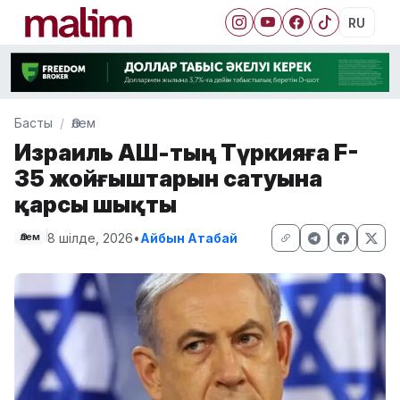
RU
Басты
Әлем
Израиль АҚШ-тың Түркияға F-
35 жойғыштарын сатуына
қарсы шықты
8 шілде, 2026
•
Айбын Атабай
Әлем