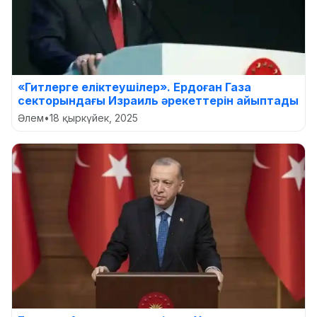
«Гитлерге еліктеушілер». Ердоған Газа
секторындағы Израиль әрекеттерін айыптады
Әлем
•
18 қыркүйек, 2025