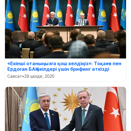
«Екінші отаныңызға қош келдіңіз»: Тоқаев пен
Ердоған БАҚ өкілдері үшін брифинг өткізді
Саясат
•
29 шілде, 2025