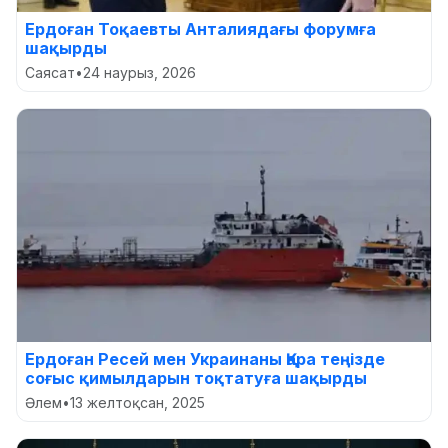
Ердоған Тоқаевты Анталиядағы форумға
шақырды
Саясат
•
24 наурыз, 2026
Ердоған Ресей мен Украинаны Қара теңізде
соғыс қимылдарын тоқтатуға шақырды
Әлем
•
13 желтоқсан, 2025