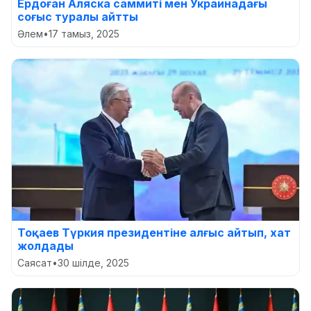
Ердоған Аляска саммиті мен Украинадағы
соғыс туралы айтты
Әлем
•
17 тамыз, 2025
Тоқаев Түркия президентіне алғыс айтып, хат
жолдады
Саясат
•
30 шілде, 2025