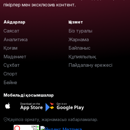
пікірлер мен эксклюзив контент.
Айдарлар
Қызмет
Саясат
Біз туралы
Аналитика
Жарнама
Қоғам
Байланыс
Мәдениет
Құпиялылық
Сұхбат
Пайдалану ережесі
Спорт
Бейне
Мобильді қосымшалар
Download on the
Get it on
App Store
Google Play
Қауіпсіз орнату, жарнамасыз хабарламалар.