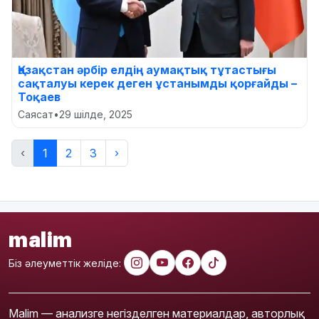
Қазақстан әрбір елдің аумақтық тұтастығы
сақталуы керек деген ұстанымды қорғайды –
Тоқаев
Саясат
•
29 шілде, 2025
‹
1
2
3
›
malim
Біз әлеуметтік желіде:
Malim — анализге негізделген материалдар, авторлық