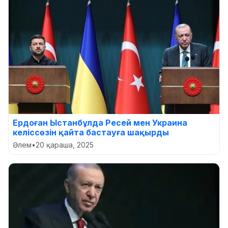
Ердоған Ыстанбұлда Ресей мен Украина
келіссөзін қайта бастауға шақырды
Әлем
•
20 қараша, 2025