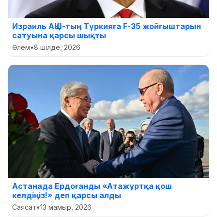
Израиль АҚШ-тың Түркияға F-35 жойғыштарын
сатуына қарсы шықты
Әлем
•
8 шілде, 2026
Астанада Ердоғанды «Атажұртқа қош
келдіңіз!» деп қарсы алды
Саясат
•
13 мамыр, 2026