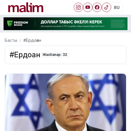
RU
Басты
#Ердоған
#Ердоған
Жазбалар: 32