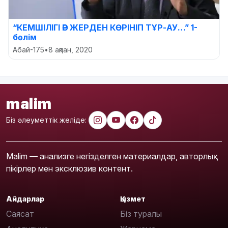
“КЕМШІЛІГІ ӘР ЖЕРДЕН КӨРІНІП ТҰР-АУ…” 1-
бөлім
Абай-175
•
8 ақпан, 2020
malim
Біз әлеуметтік желіде:
Malim — анализге негізделген материалдар, авторлық
пікірлер мен эксклюзив контент.
Айдарлар
Қызмет
Саясат
Біз туралы