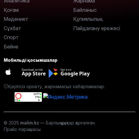
Аналитика
Жарнама
Қоғам
Байланыс
Мәдениет
Құпиялылық
Сұхбат
Пайдалану ережесі
Спорт
Бейне
Мобильді қосымшалар
Download on the
Get it on
App Store
Google Play
Қауіпсіз орнату, жарнамасыз хабарламалар.
© 2025
malim.kz
— Барлық құқықтар қорғалған.
Прайс-парақшасы