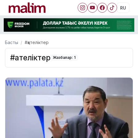
RU
Басты
#қателіктер
#қателіктер
Жазбалар: 1