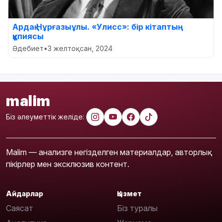
Ардақ Нұрғазыұлы. «Улисс»: бір кітаптың
құпиясы
Әдебиет
•
3 желтоқсан, 2024
malim
Біз әлеуметтік желіде:
Malim — анализге негізделген материалдар, авторлық
пікірлер мен эксклюзив контент.
Айдарлар
Қызмет
Саясат
Біз туралы