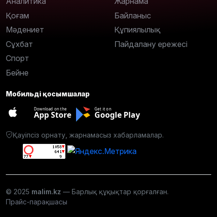
Аналитика
Жарнама
Қоғам
Байланыс
Мәдениет
Құпиялылық
Сұхбат
Пайдалану ережесі
Спорт
Бейне
Мобильді қосымшалар
Download on the
Get it on
App Store
Google Play
Қауіпсіз орнату, жарнамасыз хабарламалар.
© 2025
malim.kz
— Барлық құқықтар қорғалған.
Прайс-парақшасы