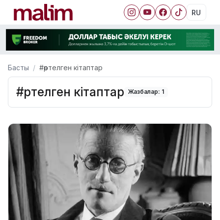
RU
Басты
#өртелген кітаптар
#өртелген кітаптар
Жазбалар: 1