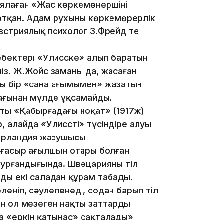
иялаған «Жас көркемөнершінің
ртқан. Адам рухының көркемөрерлік
14:36
встриялық психолог З.Фрейд те
ңбектері «Улисске» алып баратын
міз. Ж.Жойс заманы да, жасаған
ғы бір «сана ағымымен» жазатын
ағынан мүлде ұқсамайды.
13:59
тың «Қабырғадағы ноқат» (1917ж)
ер, алайда «Улиссті» түсіндіре алуы
 Ирландия жазушысы
з ғасыр ағылшын отары болған
турғандығында. Швецарияның тіл
ды екі саладан құрам табады.
леніп, сәулеленеді, содан барып тіл
н ол меңзеген нақты заттардың
13:22
а «еркін қатынас» сақталады»