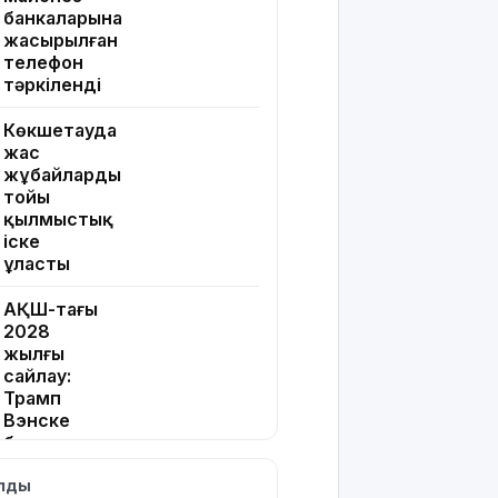
банкаларына
жасырылған
телефон
тәркіленді
Көкшетауда
жас
жұбайлардың
тойы
қылмыстық
іске
ұласты
АҚШ-тағы
2028
жылғы
сайлау:
Трамп
Вэнске
басымдық
бере
ылды
бастады