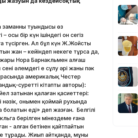
дың жазуын да кездейсоқтық
а заманның туындысы өз
19:36
– осы бір күн ішіндегі он сегіз
ға түсірген. Ал бұл күн Ж.Жойстың
ын жан – кейіндеп некеге тұрса да,
н жары Нора Барнакльмен алғаш
сені әлемдегі ең сұлу әрі жаны пәк
турасында америкалық Честер
дық-суретті кітаптың авторы):
19:10
йел затынан қалаған қасиеттері:
і нәзік, онымен қоймай рухында
 болатын еді» деп жазған. Белгілі
кльга берілген мінездеме ғана
ан - алған бетінен қайтпайтын
ге тұрады. Жиып айтқанда, мұны