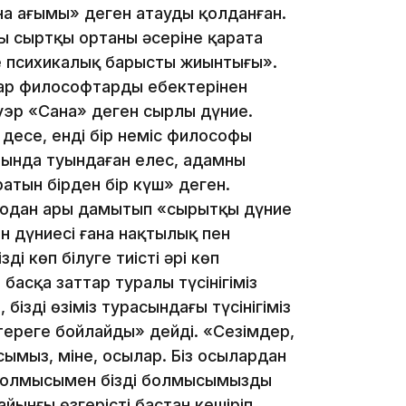
на ағымы» деген атауды қолданған.
16:01
ң сыртқы ортаның әсеріне қарата
е психикалық барыстың жиынтығы».
ар философтардың еңбектерінен
уэр «Сана» деген сырлы дүние.
 десе, енді бір неміс философы
15:59
ында туындаған елес, адамның
атын бірден бір күш» деген.
 одан ары дамытып «сырытқы дүние
н дүниесі ғана нақтылық пен
ің көп білуге тиісті әрі көп
ң басқа заттар туралы түсінігіміз
15:25
біздің өзіміз турасындағы түсінігіміз
 тереңге бойлайды» дейді. «Сезімдер,
мысымыз, міне, осылар. Біз осылардан
н болмысымен біздің болмысымызды
айынғы өзгерісті бастан кешіріп