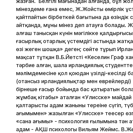
жазған. Белгілі мағынадан алғанда, бұл жо
мінездеме ғана емес, Ж.Жойстың өмірлік ұс
қайтпайтын бірбеткей бағытына да өзіндік
айтқанда, мұны мінез деп атауға болады. Ж
алғаш танысқан күнін мәңгілікке қалдырғысы
ғасырлық отарлық үстемдігі астында жатқ
өзі жеген шошқа» деген; сөйте тұрып Ирлан
мақсат тұтқан В.Б.Йетстің «Кеселин Граф 
тәрбие алған, шала ирландиялық студентте
мәлімдемесіне қол қоюдан үзілді-кесілді б
(отансыз ирландиялықтар мен еврейлердің)
бірнеше ғасыр бойында бас қатыратын бол
жұмбақ кітабы» аталған «Улисске» майдай сі
қалтарысты адам жанының тереңіне сүңгіп, т
ағымымен» жазылған «Улисске» теңесер өзг
«сана ағымы» - психология ғылымына тән ат
адам - АҚШ психологы Вильям Жеймс. В.Ж