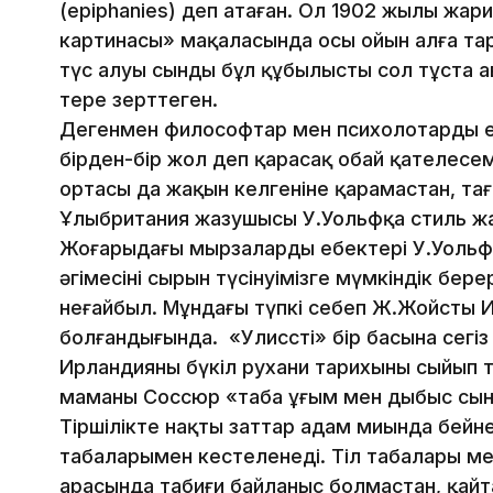
(epiphanies) деп атаған. Ол 1902 жылы жар
картинасы» мақаласында осы ойын алға та
түс алуы сынды бұл құбылысты сол тұста а
терең зерттеген.
Дегенмен философтар мен психолотардың е
бірден-бір жол деп қарасақ оңбай қателесе
ортасы да жақын келгеніне қарамастан, та
Ұлыбритания жазушысы У.Уольфқа стиль ж
Жоғарыдағы мырзалардың еңбектері У.Уольф
әңгімесінің сырын түсінуімізге мүмкіндік бер
неғайбыл. Мұндағы түпкі себеп Ж.Жойстың
болғандығында. «Улисстің» бір басына сегі
Ирландияның бүкіл рухани тарихының сыйып 
маманы Соссюр «таңба ұғым мен дыбыс сын
Тіршілікте нақты заттар адам миында бейне
таңбаларымен кестеленеді. Тіл таңбалары ме
арасында табиғи байланыс болмастан, қайт