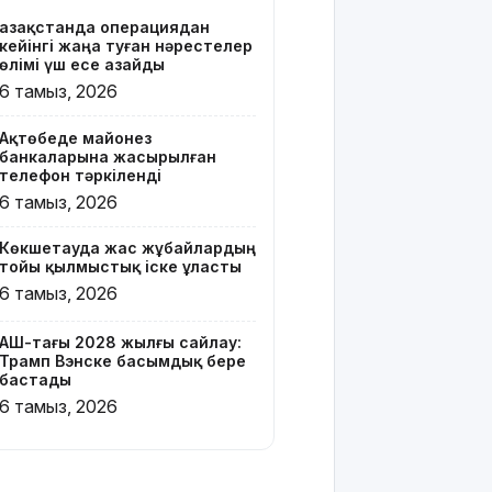
Қазақстанда операциядан
Онлайн-
кейінгі жаңа туған нәрестелер
казиноны
өлімі үш есе азайды
жарнамалаған
6 тамыз, 2026
Қайсар
Хамза 7
Ақтөбеде майонез
жылға
банкаларына жасырылған
сотталуы
телефон тәркіленді
мүмкін
6 тамыз, 2026
Қызылорда
Көкшетауда жас жұбайлардың
облысында
тойы қылмыстық іске ұласты
жылына 6
6 тамыз, 2026
мың тонна
өнім
өндіретін
АҚШ-тағы 2028 жылғы сайлау:
Трамп Вэнске басымдық бере
құс
бастады
фабрикасы
6 тамыз, 2026
ашылды
Балағат
сөздер