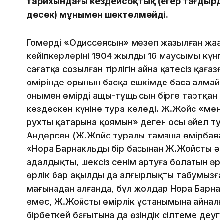
тарихындағы кездейсоқтық (егер тағдыр
десек) мұнымен шектелмейді.
Гомердің «Одиссеясын» меңзеп жазылған жаң
кейіпкерлерінің 1904 жылдың 16 маусымы күнгі 
сағатқа созылған тірлігін айна қатесіз қағаз
өмірінде орынын басқа ешкімде баса алмайт
онымен өмірдің ащы-тұщысын бірге тартқа
кездескен күніне тура келеді. Ж.Жойс «мен 
рухтың қатарына қоямын» деген осы әйел 
Андерсен (Ж.Жойс туралы тамаша өмірбаяан
«Нора Барнакльдың бір басынан Ж.Жойстың ә
адалдықты, шексіз сенім артуға болатын әр
өрлік бар ақылды да алғырлықты табумызға
мағынадан алғанда, бұл жолдар Нора Барна
емес, Ж.Жойстың өмірлік ұстанымына айналғ
бірбеткей бағытына да өзіндік сілтеме деу