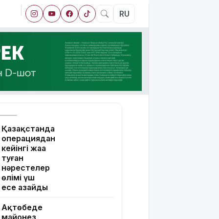
RU
Қазақстанда
операциядан
кейінгі жаңа
туған
нәрестелер
өлімі үш
есе азайды
Ақтөбеде
майонез