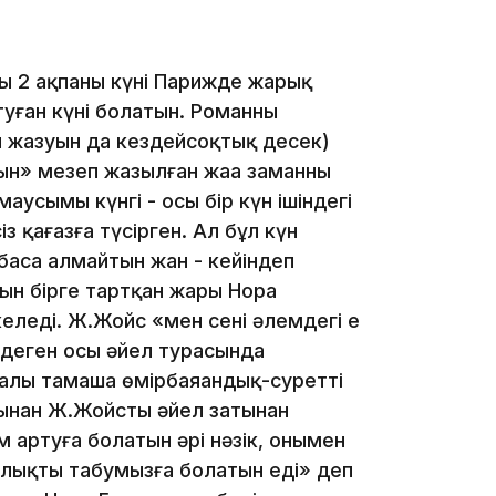
19:09
ң 2 ақпаны күні Парижде жарық
туған күні болатын. Романның
ң жазуын да кездейсоқтық десек)
н» меңзеп жазылған жаңа заманның
маусымы күнгі - осы бір күн ішіндегі
18:50
із қағазға түсірген. Ал бұл күн
баса алмайтын жан - кейіндеп
сын бірге тартқан жары Нора
еледі. Ж.Жойс «мен сені әлемдегі ең
 деген осы әйел турасында
алы тамаша өмірбаяандық-суретті
сынан Ж.Жойстың әйел затынан
17:33
м артуға болатын әрі нәзік, онымен
рлықты табумызға болатын еді» деп