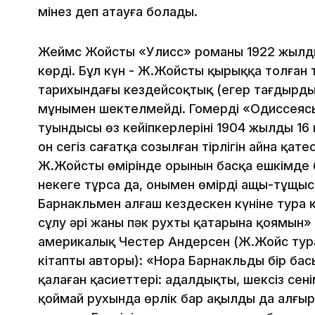
мінез деп атауға болады.
Жеймс Жойстың «Улисс» романы 1922 жылды
көрді. Бұл күн - Ж.Жойстың қырыққа толған 
тарихындағы кездейсоқтық (егер тағдырды
мұнымен шектелмейді. Гомердің «Одиссеясы
туындысы өз кейіпкерлерінің 1904 жылдың 16 
он сегіз сағатқа созылған тірлігін айна қатес
Ж.Жойстың өмірінде орынын басқа ешкімде 
некеге тұрса да, онымен өмірдің ащы-тұщы
Барнакльмен алғаш кездескен күніне тура к
сұлу әрі жаны пәк рухтың қатарына қоямын»
америкалық Честер Андерсен (Ж.Жойс тур
кітаптың авторы): «Нора Барнакльдың бір ба
қалаған қасиеттері: адалдықты, шексіз сені
қоймай рухында өрлік бар ақылды да алғы