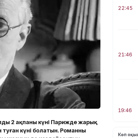
22:45
21:46
19:46
дың 2 ақпаны күні Парижде жарық
н туған күні болатын. Романның
Көп оқ