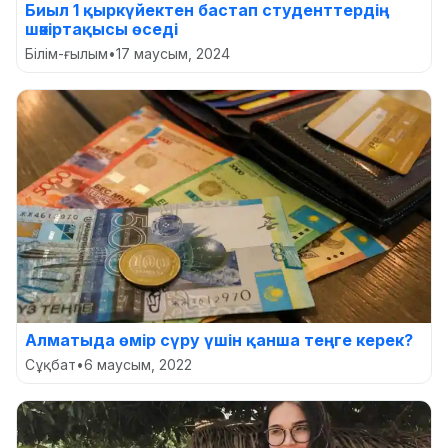
Биыл 1 қыркүйектен бастап студенттердің
шәкіртақысы өседі
Білім-ғылым
•
17 маусым, 2024
Алматыда өмір сүру үшін қанша теңге керек?
Сұқбат
•
6 маусым, 2022