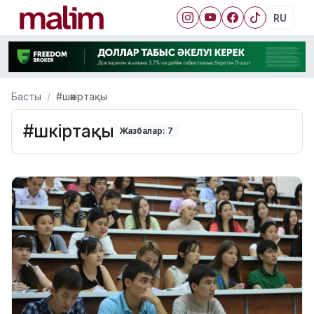
RU
Басты
#шәкіртақы
#шәкіртақы
Жазбалар: 7