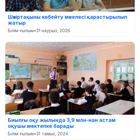
Шәкіртақыны көбейту мәселесі қарастырылып
жатыр
Білім-ғылым
•
31 наурыз, 2026
Биылғы оқу жылында 3,9 млн-нан астам
оқушы мектепке барады
Білім-ғылым
•
31 тамыз, 2024