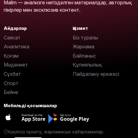
Malim — анализге негізделген материалдар, авторлық
пікірлер мен эксклюзив контент.
Айдарлар
Қызмет
Саясат
Біз туралы
Аналитика
Жарнама
Қоғам
Байланыс
Мәдениет
Құпиялылық
Сұхбат
Пайдалану ережесі
Спорт
Бейне
Мобильді қосымшалар
Download on the
Get it on
App Store
Google Play
Қауіпсіз орнату, жарнамасыз хабарламалар.