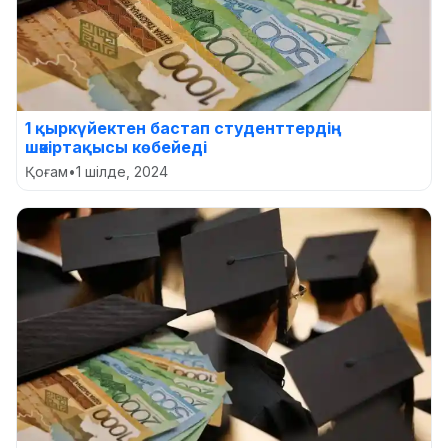
1 қыркүйектен бастап студенттердің
шәкіртақысы көбейеді
Қоғам
•
1 шілде, 2024