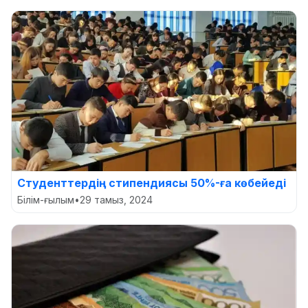
Студенттердің стипендиясы 50%-ға көбейеді
Білім-ғылым
•
29 тамыз, 2024