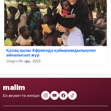
Қазақ қызы Африкада қайырымдылықпен
айналысып жүр
Спорт
•
19 сәуір, 2022
malim
Біз әлеуметтік желіде: