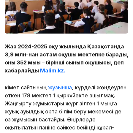
Жаңа 2024-2025 оқу жылында Қазақстанда
3,9 млн-нан астам оқушы мектепке барады,
оның 352 мыңы – бірінші сынып оқушысы, деп
хабарлайды
Malim.kz.
Үкімет сайтының
жузынша
, күрделі жөндеуден
өткен 178 мектеп 1 қыркүйекте ашылмақ.
Жаңғырту жұмыстары жүргізілген 1 мыңға
жуық ауылдық орта білім беру мекемесі де
өз жұмысын бастайды. Өңірлерде
оқытылатын пәніне сәйкес бейінді құрал-