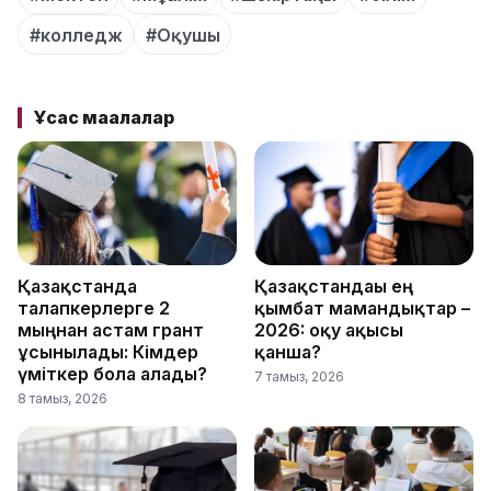
#колледж
#Оқушы
Ұқсас мақалалар
Қазақстанда
Қазақстандағы ең
талапкерлерге 2
қымбат мамандықтар –
мыңнан астам грант
2026: оқу ақысы
ұсынылады: Кімдер
қанша?
үміткер бола алады?
7 тамыз, 2026
8 тамыз, 2026