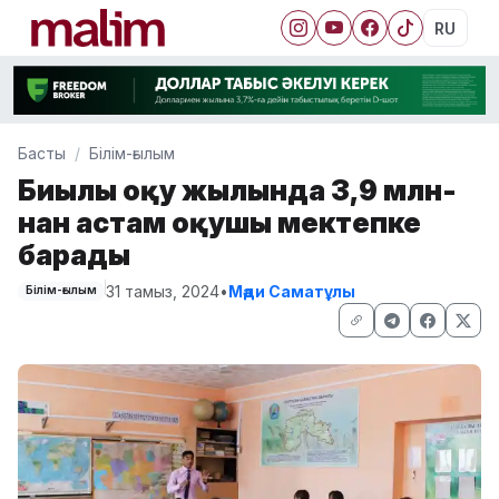
RU
Басты
Білім-ғылым
Биылғы оқу жылында 3,9 млн-
нан астам оқушы мектепке
барады
31 тамыз, 2024
•
Мәди Саматұлы
Білім-ғылым