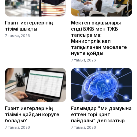
Грант иегерлерінің
Мектеп оқушылары
тізімі шықты
енді БЖБ мен ТЖБ
тапсыра ма:
7 тамыз, 2026
Министрлік көп
талқыланған мәселеге
нүкте қойды
7 тамыз, 2026
Грант иегерлерінің
Ғалымдар "ми дамуына
тізімін қайдан көруге
еттен гөрі қант
болады?
пайдалы" деп жатыр
7 тамыз, 2026
7 тамыз, 2026