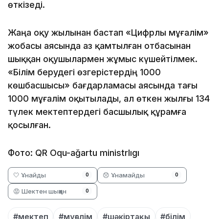
өткізеді.
Жаңа оқу жылынан бастап «Цифрлы мұғалім»
жобасы аясында аз қамтылған отбасынан
шыққан оқушылармен жұмыс күшейтілмек.
«Білім берудегі өзгерістердің 1000
көшбасшысы» бағдарламасы аясында тағы
1000 мұғалім оқытылады, ал өткен жылғы 134
түлек мектептердегі басшылық құрамға
қосылған.
Фото: QR Oqu-ağartu ministrlıgı
🤍 Ұнайды
😞 Ұнамайды
0
0
😡 Шектен шыққан
0
#мектеп
#мұғалім
#шәкіртақы
#білім