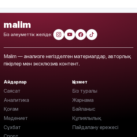
malim
Біз әлеуметтік желіде:
Malim — анализге негізделген материалдар, авторлық
пікірлер мен эксклюзив контент.
Айдарлар
Қызмет
Саясат
Біз туралы
Аналитика
Жарнама
Қоғам
Байланыс
Мәдениет
Құпиялылық
Сұхбат
Пайдалану ережесі
Спорт