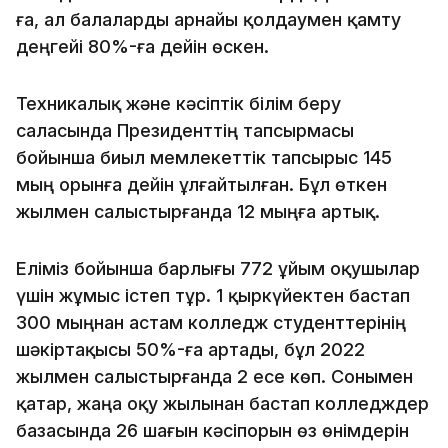
ға, ал балаларды арнайы қолдаумен қамту
деңгейі 80%-ға дейін өскен.
Техникалық және кәсіптік білім беру
саласында Президенттің тапсырмасы
бойынша биыл мемлекеттік тапсырыс 145
мың орынға дейін ұлғайтылған. Бұл өткен
жылмен салыстырғанда 12 мыңға артық.
Еліміз бойынша барлығы 772 ұйым оқушылар
үшін жұмыс істеп тұр. 1 қыркүйектен бастап
300 мыңнан астам колледж студенттерінің
шәкіртақысы 50%-ға артады, бұл 2022
жылмен салыстырғанда 2 есе көп. Сонымен
қатар, жаңа оқу жылынан бастап колледждер
базасында 26 шағын кәсіпорын өз өнімдерін