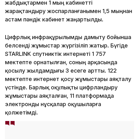
жабдықтармен 1 мың кабинетті
жарақтандыру жоспарланғанымен 1,5 мыңнан
астам пәндік кабинет жаңартылды.
Цифрлық инфрақұрылымды дамыту бойынша
белсенді жұмыстар жүргізіліп жатыр. Бүгіде
STARLINK спутниктік интернеті 1 757
мектепте орнатылған, соның арқасында
қосылу жылдамдығы 3 есеге артты. 122
мектепте интернет қосу жұмыстары аяқталу
үстінде. Барлық оқулықты цифрландыру
жұмыстары аяқталған, 11 платформада
электронды нұсқалар оқушыларға
қолжетімді.