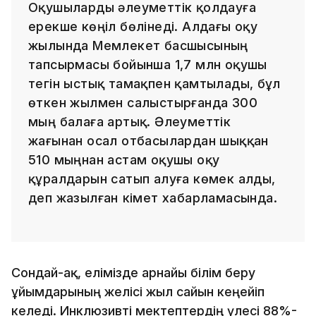
Оқушыларды әлеуметтік қолдауға
ерекше көңіл бөлінеді. Алдағы оқу
жылында Мемлекет басшысының
тапсырмасы бойынша 1,7 млн оқушы
тегін ыстық тамақпен қамтылады, бұл
өткен жылмен салыстырғанда 300
мың балаға артық. Әлеуметтік
жағынан осал отбасылардан шыққан
510 мыңнан астам оқушы оқу
құралдарын сатып алуға көмек алды,
деп жазылған Үкімет хабарламасында.
Сондай-ақ, елімізде арнайы білім беру
ұйымдарының желісі жыл сайын кеңейіп
келеді. Инклюзивті мектептердің үлесі 88%-