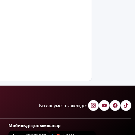
Біз әлеуметтік желіде:
Мобильді қосымшалар
Download on the
Get it on