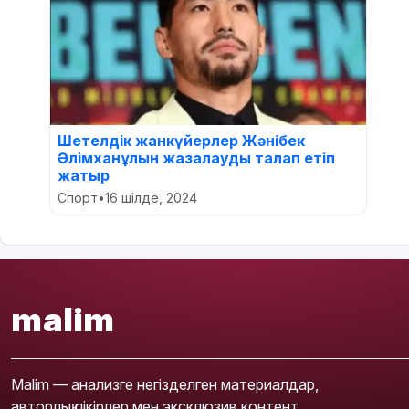
Шетелдік жанкүйерлер Жәнібек
Әлімханұлын жазалауды талап етіп
жатыр
Спорт
•
16 шілде, 2024
malim
Malim — анализге негізделген материалдар,
авторлық пікірлер мен эксклюзив контент.