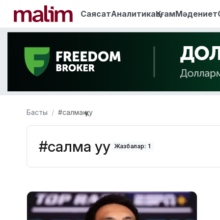
Саясат
Аналитика
Қоғам
Мәдениет
Басты
#салмақ қуу
#салмақ қуу
Жазбалар: 1