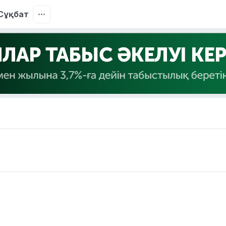
Сұқбат