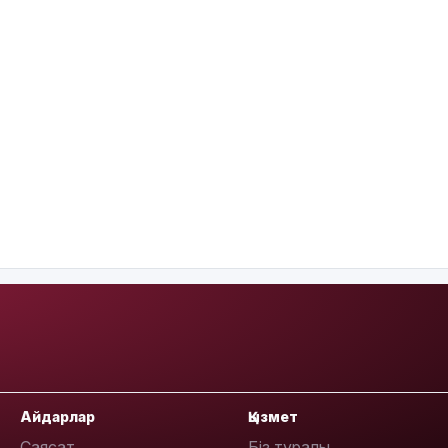
Айдарлар
Қызмет
Саясат
Біз туралы