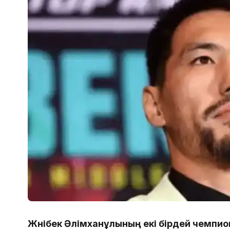
Жәнібек Әлімханұлының екі бірдей чемп