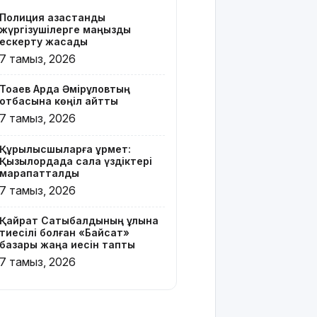
бар жейде
Полиция қазақстандық
киген
жүргізушілерге маңызды
жолаушы
ескерту жасады
қызу талқыға
7 тамыз, 2026
түсті
Тоқаев Ардақ Әмірқұловтың
Президент
отбасына көңіл айтты
Солтүстік
7 тамыз, 2026
Қазақстан
облысының
Құрылысшыларға құрмет:
90
Қызылордада сала үздіктері
жылдығымен
марапатталды
құттықтады
7 тамыз, 2026
Телефон
Қайрат Сатыбалдының ұлына
алаяқтығының
тиесілі болған «Байсат»
жаңа түрі
базары жаңа иесін тапты
туралы
7 тамыз, 2026
ескерту
жасалды
Қазақстандағы