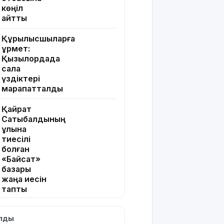
көңіл
айтты
Құрылысшыларға
құрмет:
Қызылордада
сала
үздіктері
марапатталды
Қайрат
Сатыбалдының
ұлына
тиесілі
болған
«Байсат»
базары
жаңа иесін
тапты
Қарағандада
ылды
Z белгісі