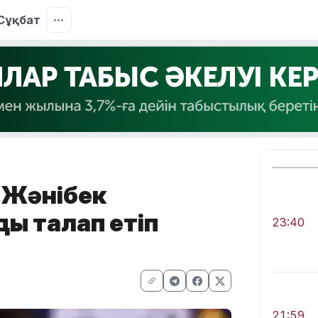
Сұқбат
 Жәнібек
ы талап етіп
23:40
21:59