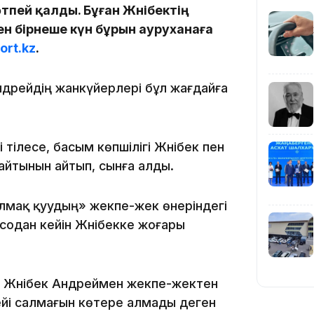
тпей қалды. Бұған Жәнібектің
19:39
н бірнеше күн бұрын ауруханаға
ort.kz
.
ндрейдің жанкүйерлері бұл жағдайға
18:45
тілесе, басым көпшілігі Жәнібек пен
пайтынын айтып, сынға алды.
салмақ қуудың» жекпе-жек өнеріндегі
 содан кейін Жәнібекке жоғары
17:34
і Жәнібек Андреймен жекпе-жектен
дейі салмағын көтере алмады деген