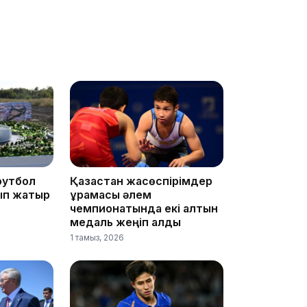
15:04
14:10
футбол
Қазақстан жасөспірімдер
ып жатыр
құрамасы әлем
чемпионатында екі алтын
медаль жеңіп алды
1 тамыз, 2026
13:14