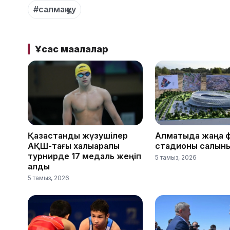
#салмақ қуу
Ұқсас мақалалар
Қазақстандық жүзушілер
Алматыда жаңа 
АҚШ-тағы халықаралық
стадионы салын
турнирде 17 медаль жеңіп
5 тамыз, 2026
алды
5 тамыз, 2026