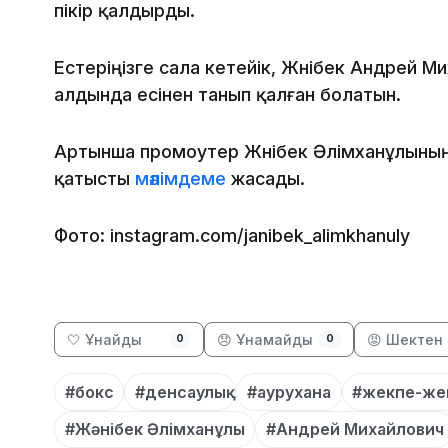
пікір қалдырды.
Естеріңізге сала кетейік, Жәнібек Андрей 
алдында есінен танып қалған болатын.
Артынша промоутер Жәнібек Әлімханұлының 
қатысты
мәлімдеме
жасады.
Фото: instagram.com/janibek_alimkhanuly
🤍 Ұнайды
😞 Ұнамайды
😡 Шектен 
0
0
#бокс
#денсаулық
#аурухана
#жекпе-же
#Жәнібек Әлімханұлы
#Андрей Михайлович