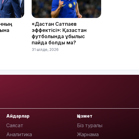
анның
«Дастан Сатпаев
сына
эффектісі»: Қазақстан
футболында құбылыс
пайда болды ма?
31 шілде, 2026
13:08
12:35
Айдарлар
Қызмет
Саясат
Біз туралы
Аналитика
Жарнама