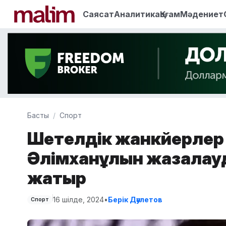
Саясат
Аналитика
Қоғам
Мәдениет
Басты
Спорт
Шетелдік жанкүйерлер
Әлімханұлын жазалауд
жатыр
16 шілде, 2024
•
Берік Дәулетов
Спорт