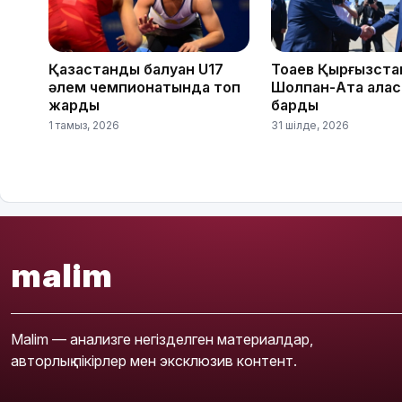
Қазақстандық балуан U17
Тоқаев Қырғызст
әлем чемпионатында топ
Шолпан-Ата қала
жарды
барды
1 тамыз, 2026
31 шілде, 2026
malim
Malim — анализге негізделген материалдар,
авторлық пікірлер мен эксклюзив контент.