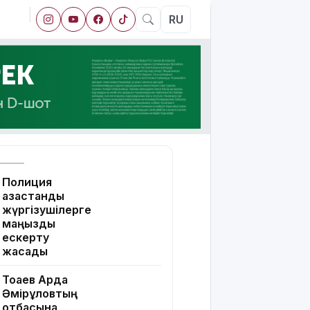
RU
Полиция
қазақстандық
жүргізушілерге
маңызды
ескерту
жасады
Тоқаев Ардақ
Әмірқұловтың
отбасына