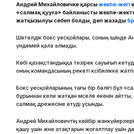
Андрей Михайловичке қарсы
жекпе-жегі
ө
«салмақ қууға» байланысты жекпе-жекте
жатқызылуы себеп болды, деп жазады
Sp
Шетелдік бокс әуесқойлары, соның ішінде А
үндемей қала алмады.
Көбі қазақстандыққа тезірек сауығып кетуді 
оның командасының әрекеті кәсібилікке жат
Бокс әуесқойларының тағы бір бөлігі бұл «
бұрыннан келе жатқан мәселе екенін айтты,
салмақ дәрежесіне өтуді ұсынды.
Андрей Михайловичтің кейбір жанкүйерлер
қашу үшін және атақтарын жоғалтпау үшін ә