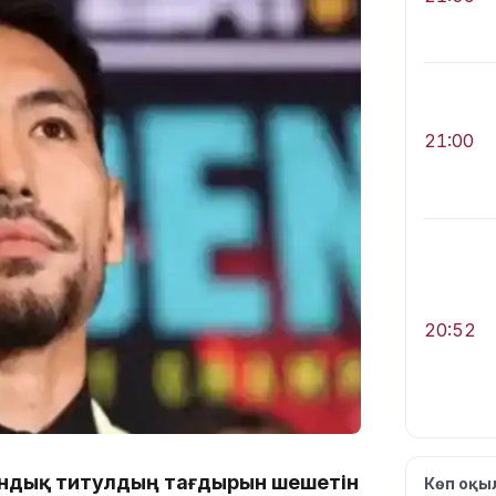
21:00
20:52
иондық титулдың тағдырын шешетін
Көп оқ