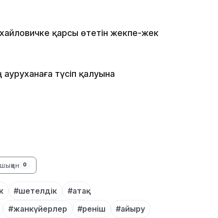
16:34
Михайловичке қарсы өтетін жекпе-жек
ауруханаға түсіп қалуына
16:33
16:01
шыққан
0
к
#шетелдік
#атақ
#жанкүйерлер
#реніш
#айыру
15:33