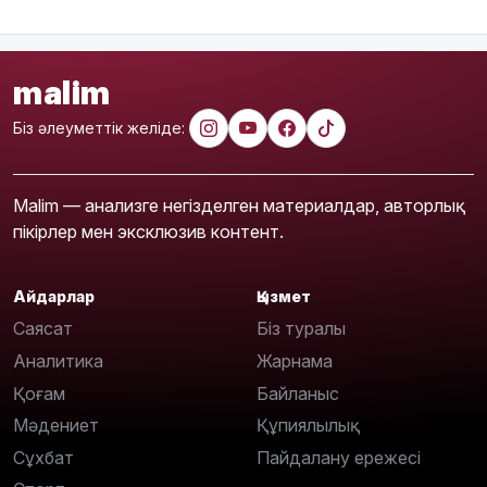
malim
Біз әлеуметтік желіде:
Malim — анализге негізделген материалдар, авторлық
пікірлер мен эксклюзив контент.
Айдарлар
Қызмет
Саясат
Біз туралы
Аналитика
Жарнама
Қоғам
Байланыс
Мәдениет
Құпиялылық
Сұхбат
Пайдалану ережесі