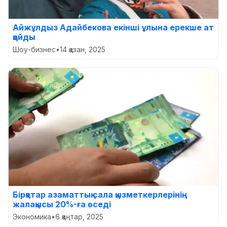
Айжұлдыз Адайбекова екінші ұлына ерекше ат
қойды
Шоу-бизнес
•
14 қазан, 2025
Бірқатар азаматтық сала қызметкерлерінің
жалақысы 20%-ға өседі
Экономика
•
6 қаңтар, 2025