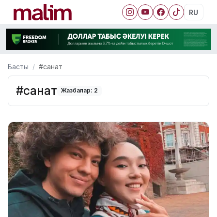
RU
Басты
#санат
#санат
Жазбалар: 2