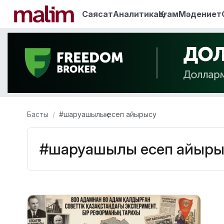
Саясат
Аналитика
Қоғам
Мәдениет
Басты
#шаруашылық есеп айырысу
#шаруашылық есеп айыры