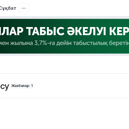
Сұқбат
су
Жазбалар: 1