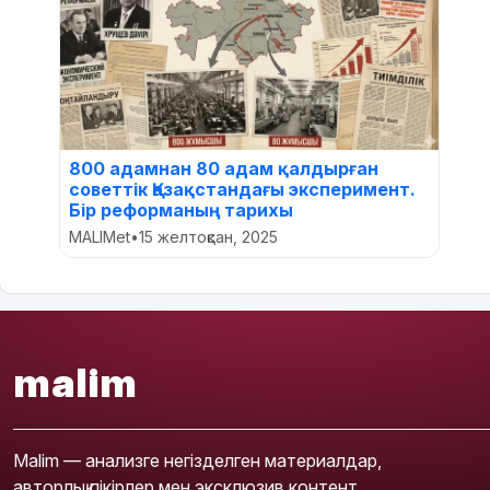
800 адамнан 80 адам қалдырған
советтік Қазақстандағы эксперимент.
Бір реформаның тарихы
MALIMet
•
15 желтоқсан, 2025
malim
Malim — анализге негізделген материалдар,
авторлық пікірлер мен эксклюзив контент.