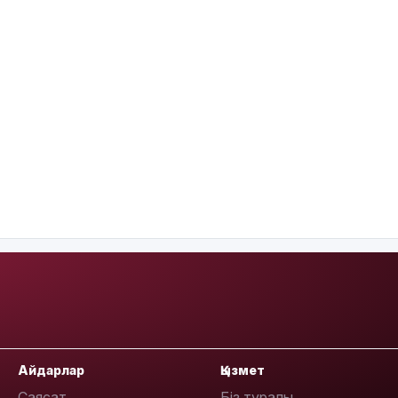
Айдарлар
Қызмет
Саясат
Біз туралы