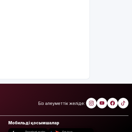
Біз әлеуметтік желіде:
Мобильді қосымшалар
Download on the
Get it on