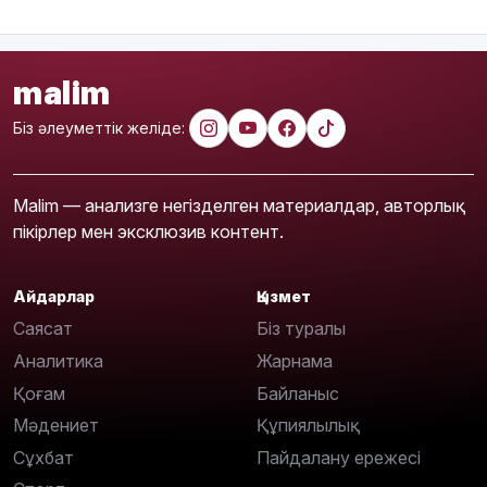
malim
Біз әлеуметтік желіде:
Malim — анализге негізделген материалдар, авторлық
пікірлер мен эксклюзив контент.
Айдарлар
Қызмет
Саясат
Біз туралы
Аналитика
Жарнама
Қоғам
Байланыс
Мәдениет
Құпиялылық
Сұхбат
Пайдалану ережесі