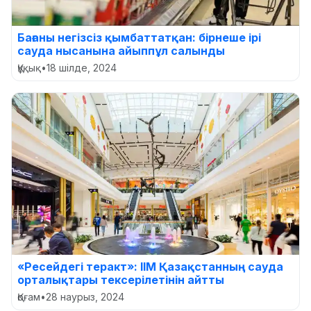
Бағаны негізсіз қымбаттатқан: бірнеше ірі
сауда нысанына айыппұл салынды
Құқық
•
18 шілде, 2024
«Ресейдегі теракт»: ІІМ Қазақстанның сауда
орталықтары тексерілетінін айтты
Қоғам
•
28 наурыз, 2024