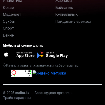
Аналитика
Жарнама
Қоғам
Байланыс
Мәдениет
Құпиялылық
Сұхбат
Пайдалану ережесі
Спорт
Бейне
Мобильді қосымшалар
Download on the
Get it on
App Store
Google Play
Қауіпсіз орнату, жарнамасыз хабарламалар.
© 2025
malim.kz
— Барлық құқықтар қорғалған.
Прайс-парақшасы