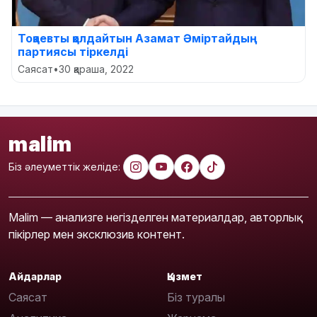
Тоқаевты қолдайтын Азамат Әміртайдың
партиясы тіркелді
Саясат
•
30 қараша, 2022
malim
Біз әлеуметтік желіде:
Malim — анализге негізделген материалдар, авторлық
пікірлер мен эксклюзив контент.
Айдарлар
Қызмет
Саясат
Біз туралы