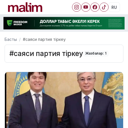
RU
Басты
#саяси партия тіркеу
#саяси партия тіркеу
Жазбалар: 1