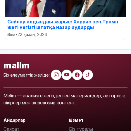
Сайлау алдындағы жарыс: Харрис пен Трамп
жеті негізгі штатқа назар аударды
Әлем
•
22 қазан, 2024
malim
Біз әлеуметтік желіде:
Malim — анализге негізделген материалдар, авторлық
пікірлер мен эксклюзив контент.
Айдарлар
Қызмет
Саясат
Біз туралы