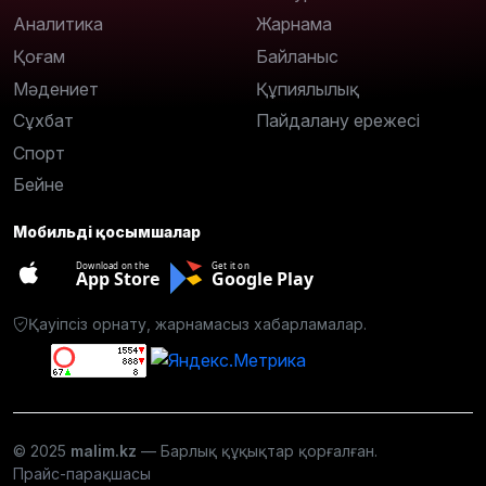
Аналитика
Жарнама
Қоғам
Байланыс
Мәдениет
Құпиялылық
Сұхбат
Пайдалану ережесі
Спорт
Бейне
Мобильді қосымшалар
Download on the
Get it on
App Store
Google Play
Қауіпсіз орнату, жарнамасыз хабарламалар.
© 2025
malim.kz
— Барлық құқықтар қорғалған.
Прайс-парақшасы