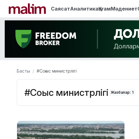
Саясат
Аналитика
Қоғам
Мәдениет
Басты
#Соғыс министрлігі
#Соғыс министрлігі
Жазбалар: 1