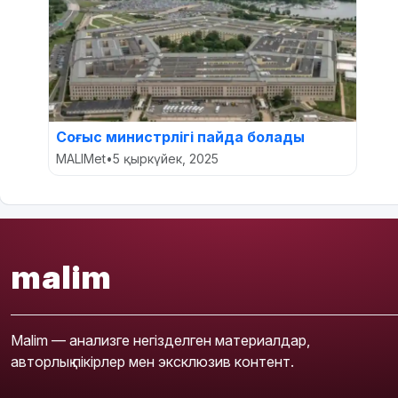
Соғыс министрлігі пайда болады
MALIMet
•
5 қыркүйек, 2025
malim
Malim — анализге негізделген материалдар,
авторлық пікірлер мен эксклюзив контент.