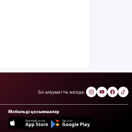
Біз әлеуметтік желіде:
Мобильді қосымшалар
Download on the
Get it on
App Store
Google Play