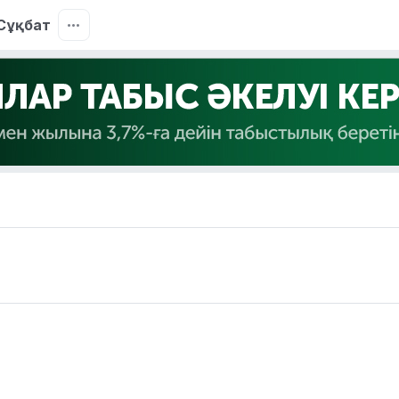
Сұқбат