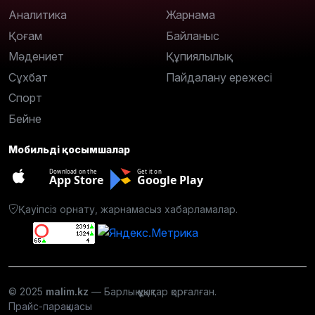
Аналитика
Жарнама
Қоғам
Байланыс
Мәдениет
Құпиялылық
Сұхбат
Пайдалану ережесі
Спорт
Бейне
Мобильді қосымшалар
Download on the
Get it on
App Store
Google Play
Қауіпсіз орнату, жарнамасыз хабарламалар.
© 2025
malim.kz
— Барлық құқықтар қорғалған.
Прайс-парақшасы