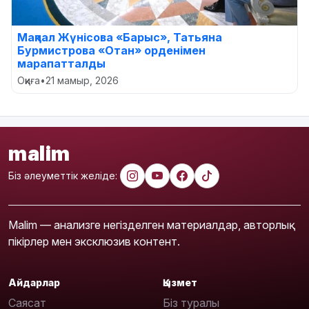
Мақпал Жүнісова «Барыс», Татьяна
Бурмистрова «Отан» орденімен
марапатталды
Оқиға
•
21 мамыр, 2026
malim
Біз әлеуметтік желіде:
Malim — анализге негізделген материалдар, авторлық
пікірлер мен эксклюзив контент.
Айдарлар
Қызмет
Саясат
Біз туралы