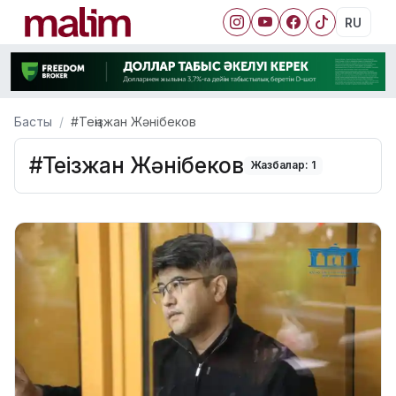
RU
Басты
#Теңізжан Жәнібеков
#Теңізжан Жәнібеков
Жазбалар: 1