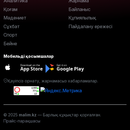
Аналитика
Жарнама
Қоғам
Байланыс
Мәдениет
Құпиялылық
Сұхбат
Пайдалану ережесі
Спорт
Бейне
Мобильді қосымшалар
Download on the
Get it on
App Store
Google Play
Қауіпсіз орнату, жарнамасыз хабарламалар.
© 2025
malim.kz
— Барлық құқықтар қорғалған.
Прайс-парақшасы