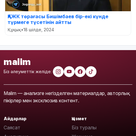
ҚАЖК төрағасы Бишімбаев бір-екі күнде
түрмеге түсетінін айтты
Құқық
•
18 шілде, 2024
malim
Біз әлеуметтік желіде:
Malim — анализге негізделген материалдар, авторлық
пікірлер мен эксклюзив контент.
Айдарлар
Қызмет
Саясат
Біз туралы