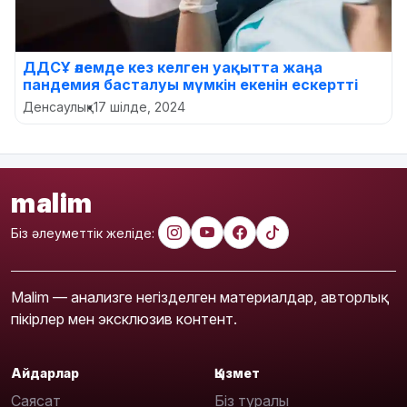
ДДСҰ әлемде кез келген уақытта жаңа
пандемия басталуы мүмкін екенін ескертті
Денсаулық
•
17 шілде, 2024
malim
Біз әлеуметтік желіде:
Malim — анализге негізделген материалдар, авторлық
пікірлер мен эксклюзив контент.
Айдарлар
Қызмет
Саясат
Біз туралы