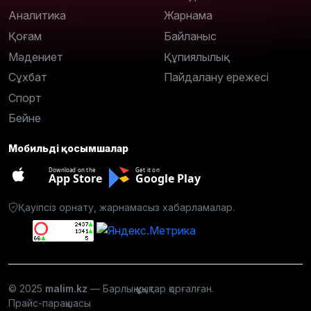
Аналитика
Жарнама
Қоғам
Байланыс
Мәдениет
Құпиялылық
Сұхбат
Пайдалану ережесі
Спорт
Бейне
Мобильді қосымшалар
Download on the
Get it on
App Store
Google Play
Қауіпсіз орнату, жарнамасыз хабарламалар.
© 2025
malim.kz
— Барлық құқықтар қорғалған.
Прайс-парақшасы