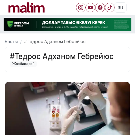
RU
Басты
#Тедрос Адханом Гебрейюс
#Тедрос Адханом Гебрейюс
Жазбалар: 1