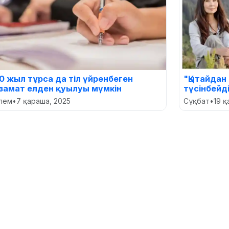
0 жыл тұрса да тіл үйренбеген
"Қытайдан
замат елден қуылуы мүмкін
түсінбейд
лем
•
7 қараша, 2025
Сұқбат
•
19 қ