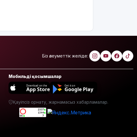
Біз әлеуметтік желіде:
Мобильді қосымшалар
Download on the
Get it on
App Store
Google Play
Қауіпсіз орнату, жарнамасыз хабарламалар.