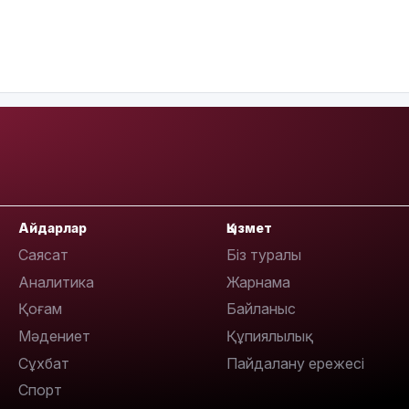
Айдарлар
Қызмет
Саясат
Біз туралы
Аналитика
Жарнама
Қоғам
Байланыс
Мәдениет
Құпиялылық
Сұхбат
Пайдалану ережесі
Спорт