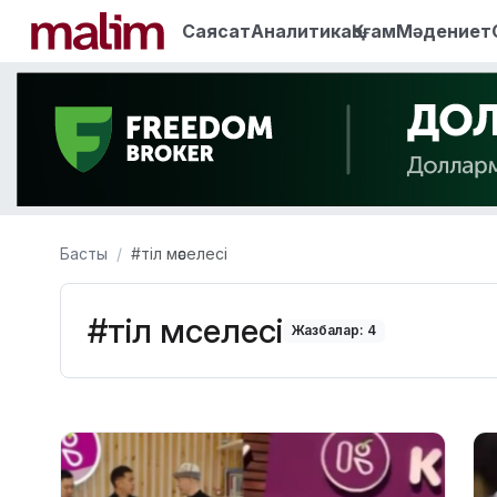
Саясат
Аналитика
Қоғам
Мәдениет
Басты
#тіл мәселесі
#тіл мәселесі
Жазбалар: 4