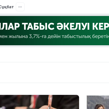
Сұқбат