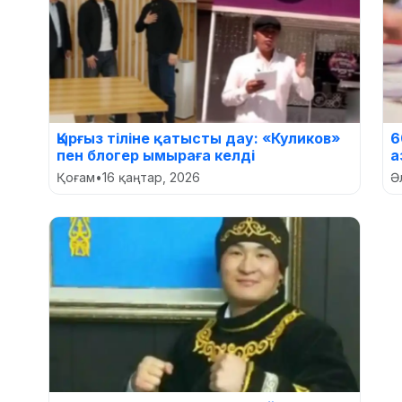
Қырғыз тіліне қатысты дау: «Куликов»
6
пен блогер ымыраға келді
а
Қоғам
•
16 қаңтар, 2026
Ә