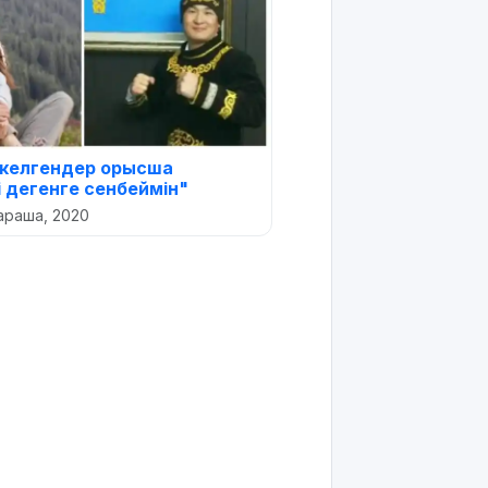
 келгендер орысша
і дегенге сенбеймін"
араша, 2020