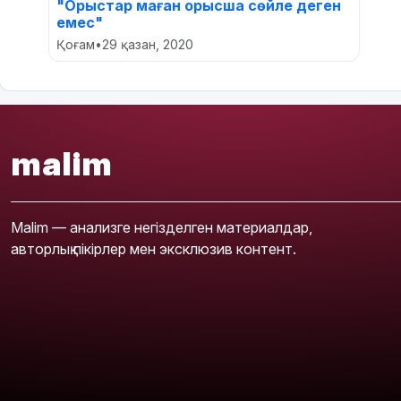
"Орыстар маған орысша сөйле деген
емес"
Қоғам
•
29 қазан, 2020
malim
Malim — анализге негізделген материалдар,
авторлық пікірлер мен эксклюзив контент.