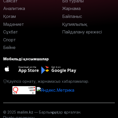
Саясат
Біз туралы
Аналитика
Жарнама
Қоғам
Байланыс
Мәдениет
Құпиялылық
Сұхбат
Пайдалану ережесі
Спорт
Бейне
Мобильді қосымшалар
Download on the
Get it on
App Store
Google Play
Қауіпсіз орнату, жарнамасыз хабарламалар.
© 2025
malim.kz
— Барлық құқықтар қорғалған.
Прайс-парақшасы