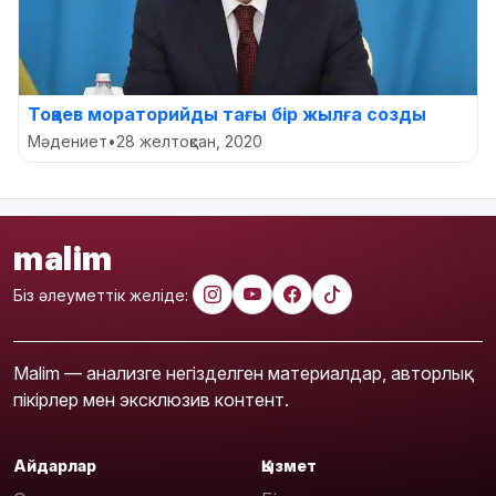
Тоқаев мораторийды тағы бір жылға созды
Мәдениет
•
28 желтоқсан, 2020
malim
Біз әлеуметтік желіде:
Malim — анализге негізделген материалдар, авторлық
пікірлер мен эксклюзив контент.
Айдарлар
Қызмет