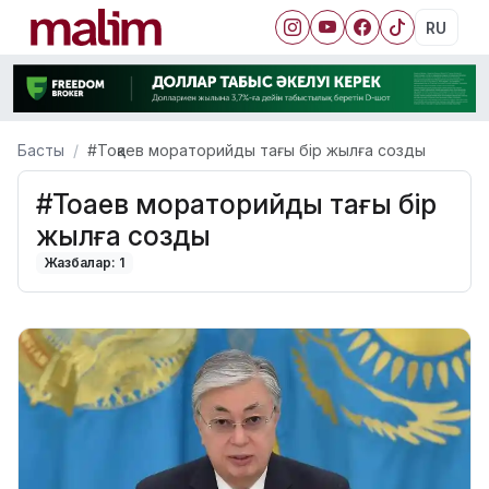
RU
Басты
#Тоқаев мораторийды тағы бір жылға созды
#Тоқаев мораторийды тағы бір
жылға созды
Жазбалар: 1