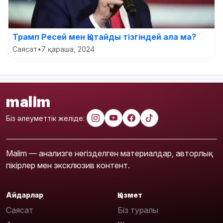
Трамп Ресей мен Қытайды тізгіндей ала ма?
Саясат
•
7 қараша, 2024
malim
Біз әлеуметтік желіде:
Malim — анализге негізделген материалдар, авторлық
пікірлер мен эксклюзив контент.
Айдарлар
Қызмет
Саясат
Біз туралы